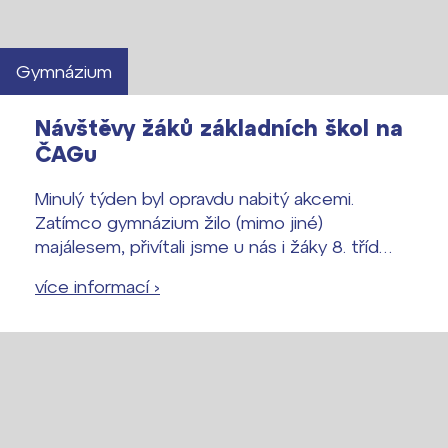
Gymnázium
Návštěvy žáků základních škol na
ČAGu
Minulý týden byl opravdu nabitý akcemi.
Zatímco gymnázium žilo (mimo jiné)
majálesem, přivítali jsme u nás i žáky 8. tříd
hned z několika základních škol, ZŠ Matice
více informací ›
školské, ZŠ Pohůrecká a ZŠ Grünwaldova.