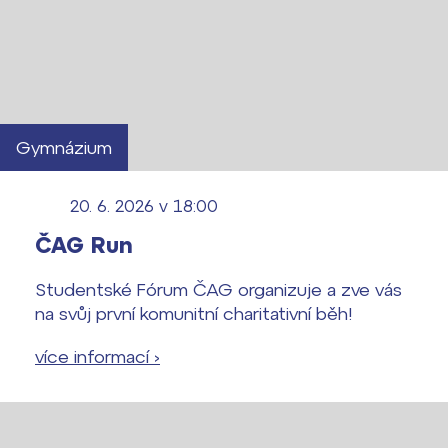
Gymnázium
20. 6. 2026 v 18:00
Lidé často hledají
ČAG Run
Proč se stát žákem ZŠ ČAG
Studentské Fórum ČAG organizuje a zve vás
Proč se stát studentem Gymnázia
na svůj první komunitní charitativní běh!
Kontakt
více informací ›