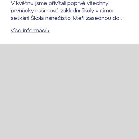
V květnu jsme přivítali poprvé všechny
prvňáčky naší nové základní školy v rámci
setkání Škola nanečisto, kteří zasednou do
školních lavic již 1. 9. 2026.
více informací ›