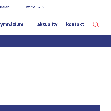
kaláři
Office 365
gymnázium
aktuality
kontakt
ané
lém!
ího roku