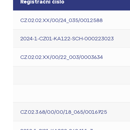
Registrační číslo
CZ.02.02.XX/00/24_035/0012588
2024-1-CZ01-KA122-SCH-000223023
CZ.02.02.XX/00/22_003/0003634
CZ.02.3.68/0.0/0.0/18_065/0016725