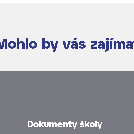
Mohlo by vás zajíma
dají
m ZŠ ČAG
entem Gymnázia
Dokumenty školy