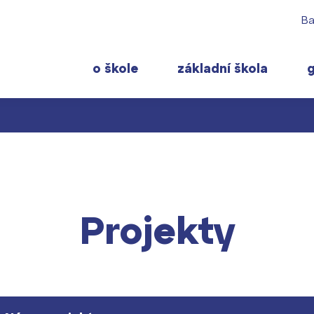
Ba
o škole
základní škola
 rodiče
Pro studenty
Často navštěvov
ty školy ›
 učitelé
Maturitní zkoušky
Maturitní témata
 ›
Projekty
ormace pro rodiče prvňáčků
Europass
Pomoc! Mám prob
gram školního roku ›
FOCUSing
Harmonogram školn
Zahraniční stipendia
Termíny maturit
t ›
ČAG studentský