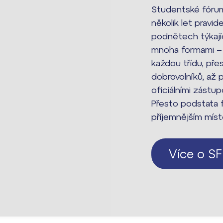
Studentské fórum 
několik let pravid
dají
podnětech týkají
mnoha formami – 
m ZŠ ČAG
každou třídu, př
entem Gymnázia
dobrovolníků, a
oficiálními zástup
Přesto podstata f
příjemnějším mís
Více o SF