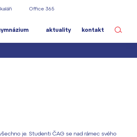
kaláři
Office 365
gymnázium
aktuality
kontakt
ané
lém!
ího roku
o všechno je. Studenti ČAG se nad rámec svého