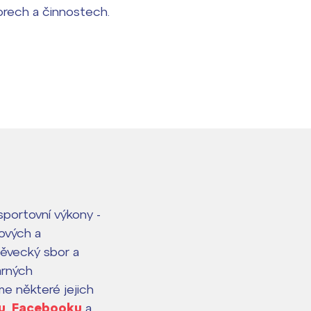
orech a činnostech.
sportovní výkony -
hových a
(pěvecký sbor a
varných
e některé jejich
u
,
Facebooku
a