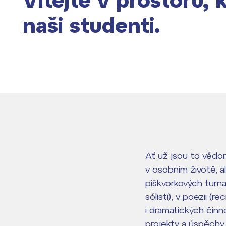
Vítejte v prostoru, 
naši studenti.
Ať už jsou to vědom
v osobním životě, a
piškvorkových turna
sólisti), v poezii (r
i dramatických čin
projekty a úspěchy.