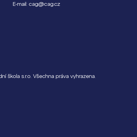
E-mail: cag@cag.cz
í škola s.r.o. Všechna práva vyhrazena.