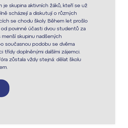
je skupina aktivních žáků, kteří se už
elně scházejí a diskutují o různých
cích se chodu školy. Během let prošlo
od povinné účasti dvou studentů za
es menší skupinu nadšených
ž po současnou podobu se dvěma
ci třídy doplněnými dalšími zájemci.
óra zůstala vždy stejná: dělat školu
tem.