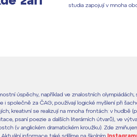
kde září
studia zapojují v mnoha ob
ostní úspěchy, například ve znalostních olympiádách; 
le i společně za ČAG; používají logické myšlení při šac
jích; kreativní se realizují na mnoha frontách: v hudbě 
ecitace, psaní poezie a dalších literárních útvarů), ve výt
nostch (v anglickém dramatickém kroužku). Zde zmiňujem
 Aktuální informace také sdílíme na školním
Instagram