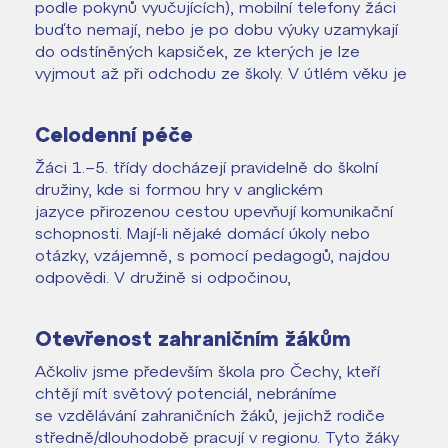
podle pokynů vyučujících), mobilní telefony žáci
buďto nemají, nebo je po dobu výuky uzamykají
do odstíněných kapsiček, ze kterých je lze
vyjmout až při odchodu ze školy. V útlém věku je
Celodenní péče
Žáci 1.–5. třídy docházejí pravidelně do školní
družiny, kde si formou hry v anglickém
jazyce přirozenou cestou upevňují komunikační
schopnosti. Mají-li nějaké domácí úkoly nebo
otázky, vzájemně, s pomocí pedagogů, najdou
odpovědi. V družině si odpočinou,
Otevřenost zahraničním žákům
Ačkoliv jsme především škola pro Čechy, kteří
chtějí mít světový potenciál, nebráníme
se vzdělávání zahraničních žáků, jejichž rodiče
středně/dlouhodobě pracují v regionu. Tyto žáky