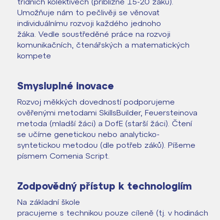
třídních kolektivech (přibližně 15-20 žáků).
Umožňuje nám to pečlivěji se věnovat
individuálnímu rozvoji každého jednoho
žáka. Vedle soustředěné práce na rozvoji
komunikačních, čtenářských a matematických
kompete
Smysluplné inovace
Rozvoj měkkých dovedností podporujeme
ověřenými metodami SkillsBuilder, Feuersteinova
metoda (mladší žáci) a DofE (starší žáci). Čtení
se učíme genetickou nebo analyticko-
syntetickou metodou (dle potřeb záků). Píšeme
písmem Comenia Script.
Zodpovědný přístup k technologiím
Na základní škole
pracujeme s technikou pouze cíleně (tj. v hodinách