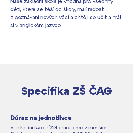
Naše základní škola je vhodná pro všechny
děti, které se těší do školy, mají radost
Bakaláři
Maturitní zkoušky
z poznávání nových věcí a chtějí se učit a hrát
si v anglickém jazyce.
Europass
Office 365
FOCUSing
Zahraniční stipendia
ČAG studentský
Maturitní témata
Specifika ZŠ ČAG
Pomoc! Mám problém!
Harmonogram školního roku
Důraz na jednotlivce
V základní škole ČAG pracujeme v menších
Termíny maturit