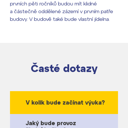
prvních pěti ročníků budou mít klidné
a částečně oddělené zázemí v prvním patře
budovy. V budově také bude vlastní jídelna.
Časté dotazy
V kolik bude začínat výuka?
Jaký bude provoz
V kolik bude začínat