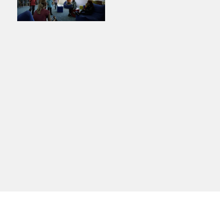
Lidé často hledají
Proč se stát žákem ZŠ ČAG
Proč se stát studentem Gymnázia
Kontakt