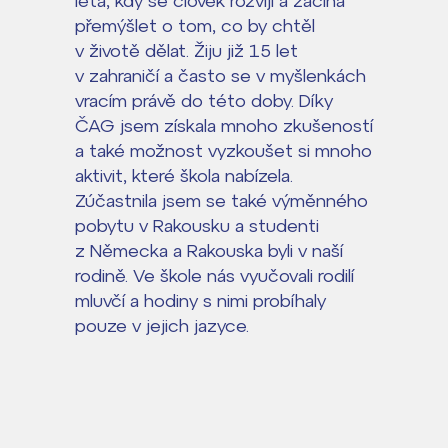
léta, kdy se člověk rozvíjí a začíná
přemýšlet o tom, co by chtěl
v životě dělat. Žiju již 15 let
v zahraničí a často se v myšlenkách
vracím právě do této doby. Díky
ČAG jsem získala mnoho zkušeností
a také možnost vyzkoušet si mnoho
aktivit, které škola nabízela.
Zúčastnila jsem se také výměnného
pobytu v Rakousku a studenti
z Německa a Rakouska byli v naší
rodině. Ve škole nás vyučovali rodilí
mluvčí a hodiny s nimi probíhaly
pouze v jejich jazyce.