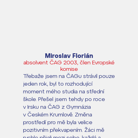
Miroslav Florián
absolvent ČAG 2003, člen Evropské
komise
Třebaže jsem na ČAGu strávil pouze
jeden rok, byl to rozhodující
moment mého studia na střední
škole. Přešel jsem tehdy po roce
v Irsku na ČAG z Gymnázia
v Českém Krumlově. Změna
prostředí pro mě byla velice
pozitivním překvapením. Žáci mě
rychle přijali mezi sebe, každá a