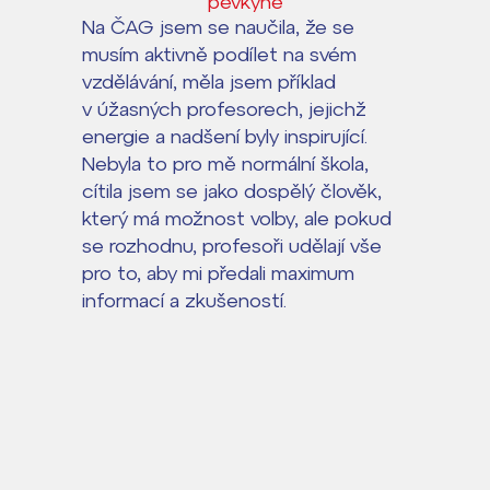
pěvkyně
Na ČAG jsem se naučila, že se
Lidé často hledají
musím aktivně podílet na svém
vzdělávání, měla jsem příklad
Proč se stát žákem ZŠ ČAG
v úžasných profesorech, jejichž
Proč se stát studentem Gymnázia
energie a nadšení byly inspirující.
Kontakt
Nebyla to pro mě normální škola,
cítila jsem se jako dospělý člověk,
který má možnost volby, ale pokud
se rozhodnu, profesoři udělají vše
pro to, aby mi předali maximum
informací a zkušeností.