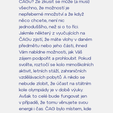
ČAGu? Že zkusit se může (a musí)
všechno, že možností je
nepřeberné množství a že když
něco chcete, není nic
jednoduššího, než si o to říci.
Jakmile některý z vyučujících na
ČAGu zjistí, že máte vlohy v daném
předmětu nebo jeho části, ihned
Vám nabídne možnosti, jak Váš
zájem podpořit a prohloubit. Pokud
svolíte, roztočí se kolo mimoškolních
aktivit, letních stáží, zahraničních
vzdělávacích pobytů. A nikdo se
nebude zlobit, že účast na státním
kole olympiády je v době výuky.
Avšak to celé bude fungovat jen
v případě, že tomu věnujete svou
energii i čas. ČAG bylo místem, kde