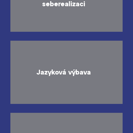
seberealizaci
Zahraniční stipendia
ČAG studentský
Maturitní témata
Pomoc! Mám problém!
Harmonogram školního roku
Jazyková výbava
Termíny maturit