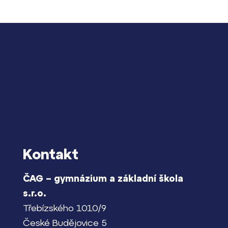
Lidé často hle
Proč se stát žáke
Proč se stát stud
Kontakt
Kontakt
ČAG – gymnázium a základní škola
s.r.o.
Třebízského 1010/9
České Budějovice 5