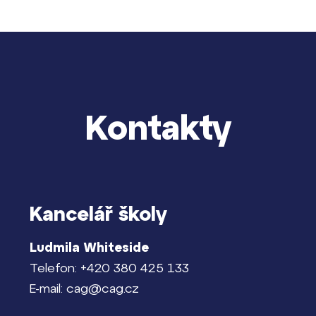
dají
m ZŠ ČAG
entem Gymnázia
Kontakty
Kancelář školy
Ludmila Whiteside
Telefon: +420 380 425 133
E-mail: cag@cag.cz