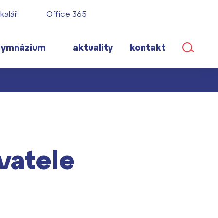
kaláři
Office 365
gymnázium
aktuality
kontakt
ané
vatele
lém!
ího roku