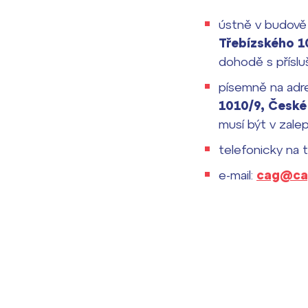
ústně v budově 
Třebízského 1
dohodě s přísl
písemně na adre
1010/9, České
musí být v zal
telefonicky na 
e-mail:
cag@ca