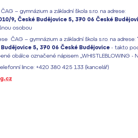
ČAG – gymnázium a základní škola s.r.o. na adrese:
010/9, České Budějovice 5, 370 06 České Budějov
ušnou osobou
se ČAG – gymnázium a základní škola s.r.o. na adrese:
 Budějovice 5, 370 06 České Budějovice
- takto po
epené obálce označené nápisem „WHISTLEBLOWING - 
telefonní lince: +420 380 425 133 (kancelář)
g.cz