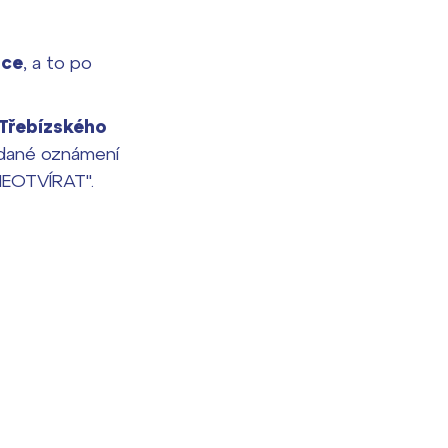
ice
, a to po
Třebízského
dané oznámení
NEOTVÍRAT".