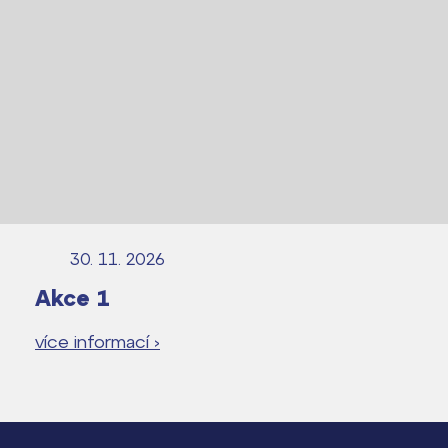
Pomoc! Mám problém!
Harmonogram školního roku
Termíny maturit
30. 11. 2026
Akce 1
více informací ›
Lidé často hledají
Proč se stát žákem ZŠ ČAG
Proč se stát studentem Gymnázia