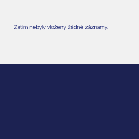
Zatím nebyly vloženy žádné záznamy.
Lidé často hle
Proč se stát žáke
Proč se stát stud
Kontakt