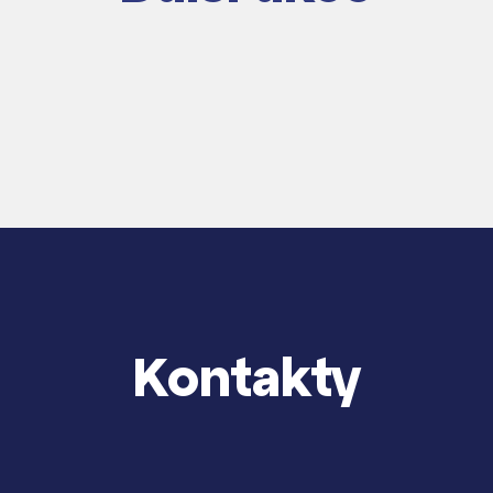
dají
m ZŠ ČAG
entem Gymnázia
Kontakty