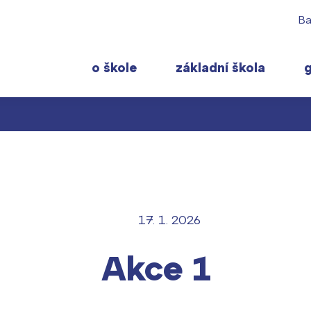
Ba
o škole
základní škola
 rodiče
Pro studenty
Často navštěvov
ty školy ›
 učitelé
Maturitní zkoušky
Maturitní témata
 ›
ormace pro rodiče prvňáčků
Europass
Pomoc! Mám prob
17. 1. 2026
gram školního roku ›
FOCUSing
Harmonogram školn
Akce 1
Zahraniční stipendia
Termíny maturit
t ›
ČAG studentský