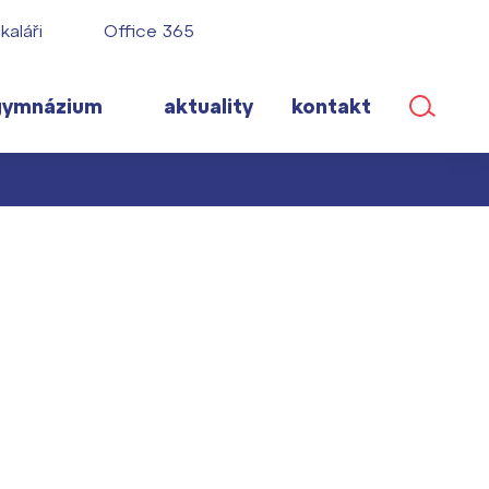
kaláři
Office 365
gymnázium
aktuality
kontakt
ané
lém!
ího roku