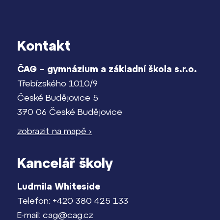
Pomoc! Mám problém!
Harmonogram školního roku
Kontakt
Lidé často hledají
Termíny maturit
Proč se stát žákem ZŠ ČAG
ČAG – gymnázium a základní škola s.r.o.
Proč se stát studentem Gymnázia
Třebízského 1010/9
České Budějovice 5
Kontakt
370 06 České Budějovice
zobrazit na mapě ›
Kancelář školy
Ludmila Whiteside
Telefon: +420 380 425 133
E-mail: cag@cag.cz