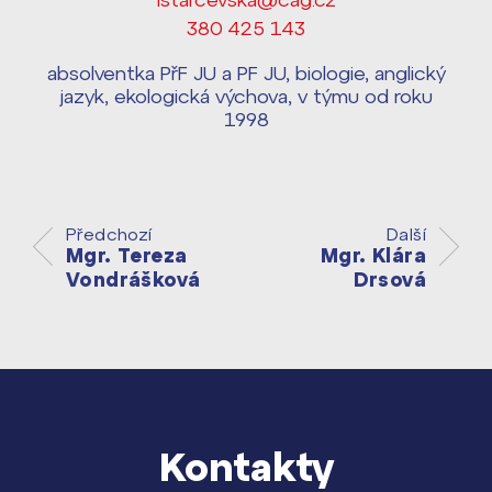
Harmonogram školního roku ›
380 425 143
Přípravné kurzy a přijímací zkoušky
Press kit ›
nanečisto
absolventka PřF JU a PF JU, biologie, anglický
vyhledávání
jazyk, ekologická výchova, v týmu od roku
Výsledky 1. kola přijímacího řízení
1998
2026/2027
Bakaláři
Maturitní zkoušky
Předchozí
Další
Europass
Mgr. Tereza
Mgr. Klára
Vondrášková
Drsová
Office 365
FOCUSing
Zahraniční stipendia
ČAG studentský
Kontakty
Maturitní témata