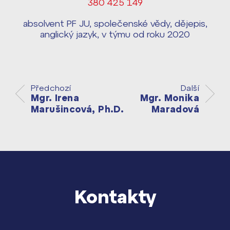
380 425 149
Harmonogram školního roku ›
Přípravné kurzy a přijímací zkoušky
absolvent PF JU, společenské vědy, dějepis,
Press kit ›
nanečisto
anglický jazyk, v týmu od roku 2020
vyhledávání
Výsledky 1. kola přijímacího řízení
2026/2027
Bakaláři
Předchozí
Další
Maturitní zkoušky
Mgr. Irena
Mgr. Monika
Marušincová, Ph.D.
Maradová
Europass
Office 365
FOCUSing
Zahraniční stipendia
Kontakty
ČAG studentský
Maturitní témata