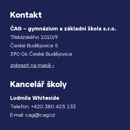
Pomoc! Mám problém!
Kontakt
Lidé často hledají
Harmonogram školního roku
ČAG – gymnázium a základní škola s.r.o.
Proč se stát žákem ZŠ ČAG
Termíny maturit
Třebízského 1010/9
Proč se stát studentem Gymnázia
České Budějovice 5
Kontakt
370 06 České Budějovice
zobrazit na mapě ›
Kancelář školy
Ludmila Whiteside
Telefon: +420 380 425 133
E-mail: cag@cag.cz