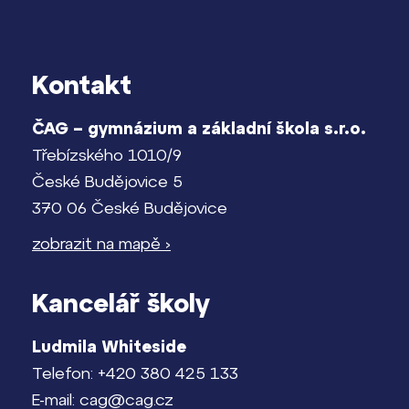
Pomoc! Mám problém!
Harmonogram školního roku
Kontakt
Lidé často hledají
Termíny maturit
Proč se stát žákem ZŠ ČAG
ČAG – gymnázium a základní škola s.r.o.
Proč se stát studentem Gymnázia
Třebízského 1010/9
České Budějovice 5
Kontakt
370 06 České Budějovice
zobrazit na mapě ›
Kancelář školy
Ludmila Whiteside
Telefon: +420 380 425 133
E-mail: cag@cag.cz