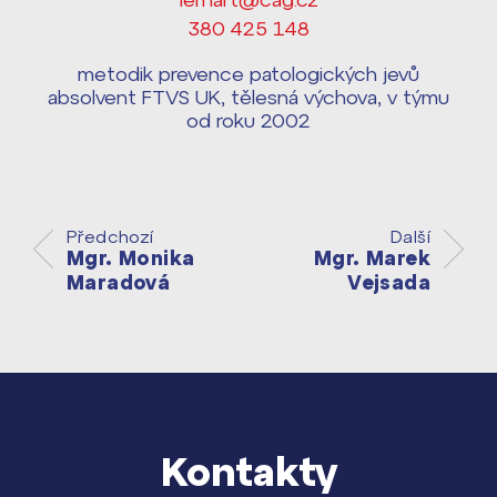
Harmonogram školního roku ›
380 425 148
Přípravné kurzy a přijímací zkoušky
Press kit ›
nanečisto
metodik prevence patologických jevů
vyhledávání
absolvent FTVS UK, tělesná výchova, v týmu
Výsledky 1. kola přijímacího řízení
od roku 2002
2026/2027
Bakaláři
Maturitní zkoušky
Předchozí
Další
Europass
Mgr. Monika
Mgr. Marek
Maradová
Vejsada
Office 365
FOCUSing
Zahraniční stipendia
ČAG studentský
Kontakty
Maturitní témata