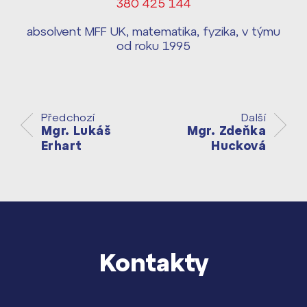
380 425 144
Harmonogram školního roku ›
Přípravné kurzy a přijímací zkoušky
absolvent MFF UK, matematika, fyzika, v týmu
Press kit ›
nanečisto
od roku 1995
vyhledávání
Výsledky 1. kola přijímacího řízení
2026/2027
Bakaláři
Předchozí
Další
Maturitní zkoušky
Mgr. Lukáš
Mgr. Zdeňka
Erhart
Hucková
Europass
Office 365
FOCUSing
Zahraniční stipendia
Kontakty
ČAG studentský
Maturitní témata