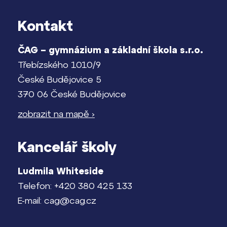
Pomoc! Mám problém!
Kontakt
Harmonogram školního roku
Lidé často hledají
ČAG – gymnázium a základní škola s.r.o.
Termíny maturit
Proč se stát žákem ZŠ ČAG
Třebízského 1010/9
Proč se stát studentem Gymnázia
České Budějovice 5
370 06 České Budějovice
Kontakt
zobrazit na mapě ›
Kancelář školy
Ludmila Whiteside
Telefon: +420 380 425 133
E-mail: cag@cag.cz