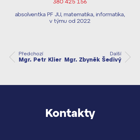
380 425 156
Harmonogram školního roku ›
Přípravné kurzy a přijímací zkoušky
absolventka PF JU, matematika, informatika,
Press kit ›
nanečisto
v týmu od 2022
vyhledávání
Výsledky 1. kola přijímacího řízení
2026/2027
Bakaláři
Předchozí
Další
Maturitní zkoušky
Mgr. Petr Klier
Mgr. Zbyněk Šedivý
Europass
Office 365
FOCUSing
Zahraniční stipendia
Kontakty
ČAG studentský
Maturitní témata