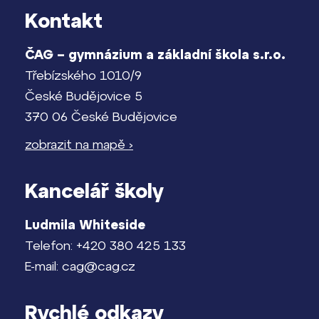
Kontakt
Pomoc! Mám problém!
Lidé často hledají
Harmonogram školního roku
ČAG – gymnázium a základní škola s.r.o.
Proč se stát žákem ZŠ ČAG
Třebízského 1010/9
Termíny maturit
České Budějovice 5
Proč se stát studentem Gymnázia
370 06 České Budějovice
Kontakt
zobrazit na mapě ›
Kancelář školy
Ludmila Whiteside
Telefon: +420 380 425 133
E-mail: cag@cag.cz
Rychlé odkazy