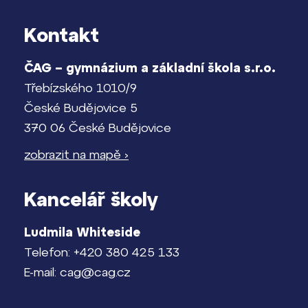
Pomoc! Mám problém!
Kontakt
Lidé často hledají
Harmonogram školního roku
ČAG – gymnázium a základní škola s.r.o.
Proč se stát žákem ZŠ ČAG
Termíny maturit
Třebízského 1010/9
Proč se stát studentem Gymnázia
České Budějovice 5
Kontakt
370 06 České Budějovice
zobrazit na mapě ›
Kancelář školy
Ludmila Whiteside
Telefon: +420 380 425 133
E-mail: cag@cag.cz