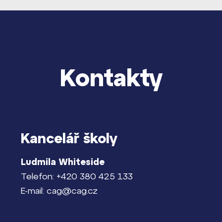
dají
m ZŠ ČAG
entem Gymnázia
Kontakty
Kancelář školy
Ludmila Whiteside
Telefon: +420 380 425 133
E-mail: cag@cag.cz