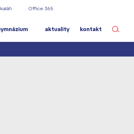
kaláři
Office 365
gymnázium
aktuality
kontakt
ané
lém!
ího roku