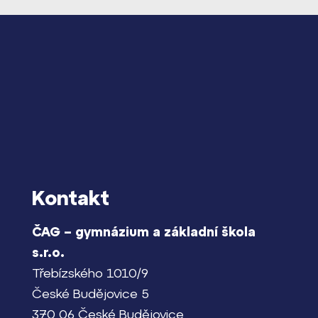
Lidé často hle
Proč se stát žáke
Proč se stát stud
Kontakt
Kontakt
ČAG – gymnázium a základní škola
s.r.o.
Třebízského 1010/9
České Budějovice 5
370 06 České Budějovice