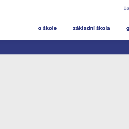
Ba
o škole
základní škola
 rodiče
Pro studenty
Často navštěvov
ty školy ›
 učitelé
Maturitní zkoušky
Maturitní témata
 ›
ormace pro rodiče prvňáčků
Europass
Pomoc! Mám prob
gram školního roku ›
FOCUSing
Harmonogram školn
Zahraniční stipendia
Termíny maturit
t ›
ČAG studentský