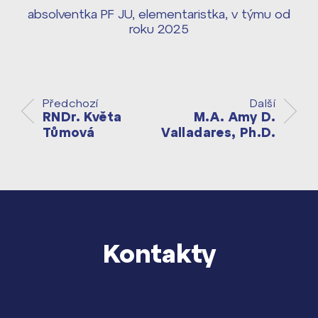
Harmonogram školního roku ›
absolventka PF JU, elementaristka, v týmu od
Přípravné kurzy a přijímací zkoušky
roku 2025
Press kit ›
nanečisto
vyhledávání
Výsledky 1. kola přijímacího řízení
2026/2027
Předchozí
Další
RNDr. Květa
M.A. Amy D.
Bakaláři
Maturitní zkoušky
Tůmová
Valladares, Ph.D.
Europass
Office 365
FOCUSing
Zahraniční stipendia
Kontakty
ČAG studentský
Maturitní témata