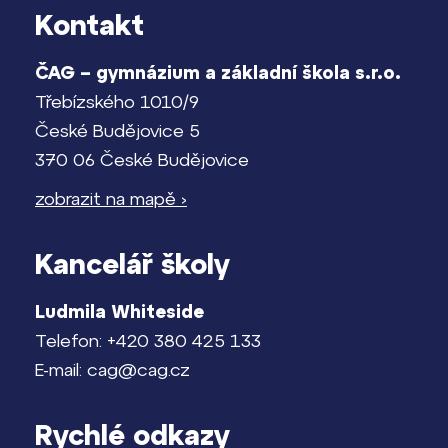
Kontakt
Pomoc! Mám problém!
Lidé často hledají
ČAG – gymnázium a základní škola s.r.o.
Harmonogram školního roku
Třebízského 1010/9
Proč se stát žákem ZŠ ČAG
Termíny maturit
České Budějovice 5
Proč se stát studentem Gymnázia
370 06 České Budějovice
Kontakt
zobrazit na mapě ›
Kancelář školy
Ludmila Whiteside
Telefon: +420 380 425 133
E-mail: cag@cag.cz
Rychlé odkazy