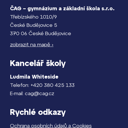
Pomoc! Mám problém!
ČAG – gymnázium a základní škola s.r.o.
Lidé často hledají
Třebízského 1010/9
Harmonogram školního roku
České Budějovice 5
Proč se stát žákem ZŠ ČAG
370 06 České Budějovice
Proč se stát studentem Gymnázia
Termíny maturit
Kontakt
zobrazit na mapě ›
Kancelář školy
Ludmila Whiteside
Telefon: +420 380 425 133
E-mail: cag@cag.cz
Rychlé odkazy
Ochrana osobních údajů a Cookies