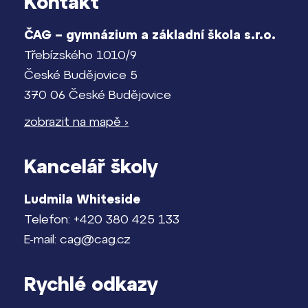
Kontakt
Pomoc! Mám problém!
Lidé často hledají
ČAG – gymnázium a základní škola s.r.o.
Harmonogram školního roku
Třebízského 1010/9
Proč se stát žákem ZŠ ČAG
České Budějovice 5
Proč se stát studentem Gymnázia
Termíny maturit
370 06 České Budějovice
Kontakt
zobrazit na mapě ›
Kancelář školy
Ludmila Whiteside
Telefon: +420 380 425 133
E-mail: cag@cag.cz
Rychlé odkazy