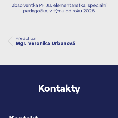
Harmonogram školního roku ›
absolventka PF JU, elementaristka, speciální
Přípravné kurzy a přijímací zkoušky
pedagožka, v týmu od roku 2025
Press kit ›
nanečisto
vyhledávání
Výsledky 1. kola přijímacího řízení
2026/2027
Předchozí
Mgr. Veronika Urbanová
Bakaláři
Maturitní zkoušky
Europass
Office 365
FOCUSing
Kontakty
Zahraniční stipendia
ČAG studentský
Maturitní témata