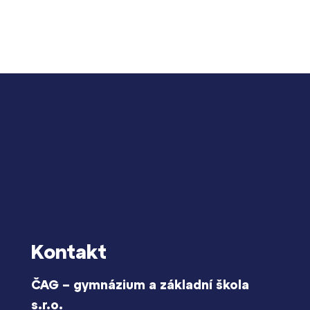
Lidé často hle
Proč se stát žáke
Kontakt
Proč se stát stud
Kontakt
ČAG – gymnázium a základní škola
s.r.o.