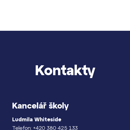
Kontakty
dají
m ZŠ ČAG
Kancelář školy
entem Gymnázia
Ludmila Whiteside
Telefon: +420 380 425 133