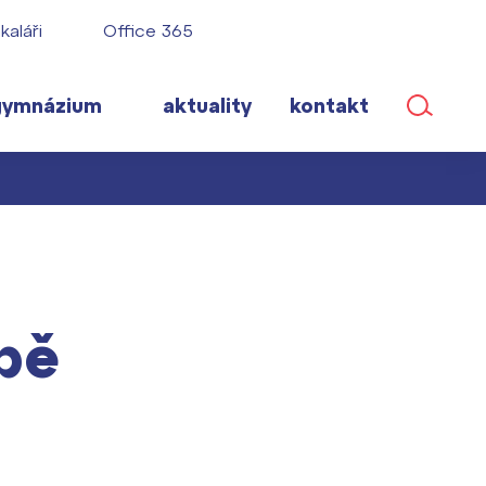
kaláři
Office 365
gymnázium
aktuality
kontakt
ané
bě
lém!
ího roku