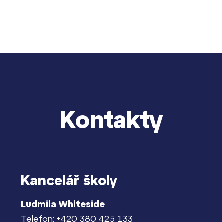
Kontakty
dají
m ZŠ ČAG
Kancelář školy
entem Gymnázia
Ludmila Whiteside
Telefon: +420 380 425 133