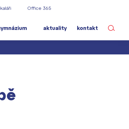
kaláři
Office 365
gymnázium
aktuality
kontakt
ané
bě
lém!
ího roku