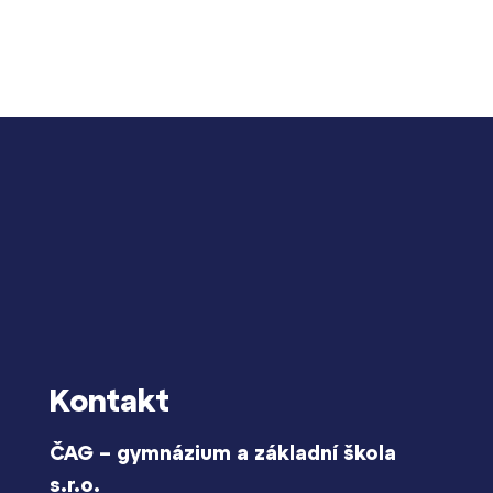
Lidé často hle
Proč se stát žáke
Kontakt
Proč se stát stud
Kontakt
ČAG – gymnázium a základní škola
s.r.o.