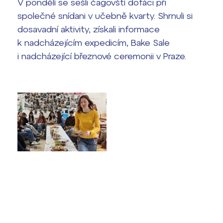
vyhledávání
V pondělí se sešli čagovští dofáci při
Výsledky 1. kola přijímacího řízení
společné snídani v učebně kvarty. Shrnuli si
2026/2027
dosavadní aktivity, získali informace
k nadcházejícím expedicím, Bake Sale
Bakaláři
Maturitní zkoušky
i nadcházející březnové ceremonii v Praze.
Europass
Office 365
FOCUSing
Zahraniční stipendia
ČAG studentský
Maturitní témata
Pomoc! Mám problém!
Harmonogram školního roku