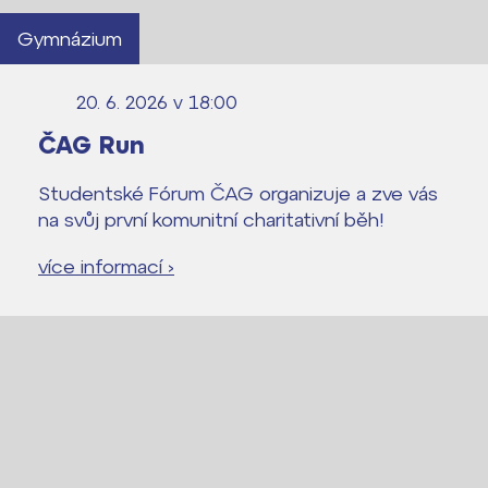
Gymnázium
20. 6. 2026 v 18:00
ČAG Run
Studentské Fórum ČAG organizuje a zve vás
na svůj první komunitní charitativní běh!
více informací ›
Lidé často hledají
Proč se stát žákem ZŠ ČAG
Proč se stát studentem Gymnázia