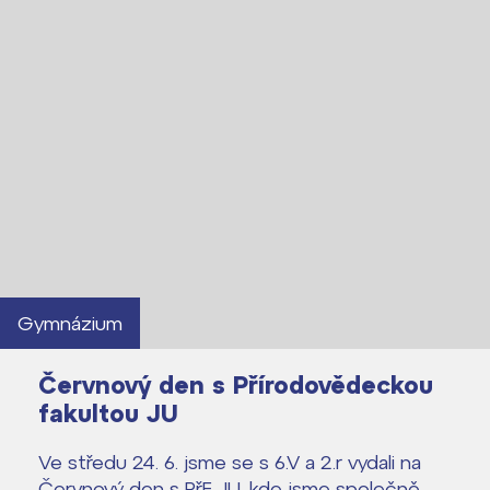
Gymnázium
Červnový den s Přírodovědeckou
fakultou JU
Ve středu 24. 6. jsme se s 6.V a 2.r vydali na
Lidé často hledají
Červnový den s PřF JU, kde jsme společně