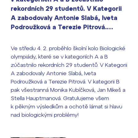
Výsledky 1. kola přijímacího řízení
rekordních 29 studentů. V Kategorii
2026/2027
A zabodovaly Antonie Slabá, Iveta
Bakaláři
Podroužková a Terezie Pitrová.…
Maturitní zkoušky
Europass
Ve středu 4. 2. proběhlo školní kolo Biologické
Office 365
olympiády, které se v kategoriích A a B
FOCUSing
zúčastnilo rekordních 29 studentů. V Kategorii
A zabodovaly Antonie Slabá, Iveta
Zahraniční stipendia
Podroužková a Terezie Pitrová. V kategorii B
ČAG studentský
pak všestranná Monika Kubíčková, Jan Mikeš a
Stella Hauptmanová. Gratulujeme všem
Maturitní témata
k pěkným výsledkům a ochotě lámat si hlavu
nad biologickými problémy!
Pomoc! Mám problém!
Harmonogram školního roku