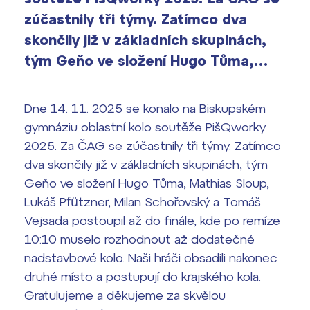
vyhledávání
zúčastnily tři týmy. Zatímco dva
Výsledky 1. kola přijímacího řízení
skončily již v základních skupinách,
2026/2027
tým Geňo ve složení Hugo Tůma,…
Bakaláři
Maturitní zkoušky
Dne 14. 11. 2025 se konalo na Biskupském
Europass
gymnáziu oblastní kolo soutěže PišQworky
Office 365
FOCUSing
2025. Za ČAG se zúčastnily tři týmy. Zatímco
dva skončily již v základních skupinách, tým
Zahraniční stipendia
Geňo ve složení Hugo Tůma, Mathias Sloup,
Lukáš Pfützner, Milan Schořovský a Tomáš
ČAG studentský
Vejsada postoupil až do finále, kde po remíze
10:10 muselo rozhodnout až dodatečné
Maturitní témata
nadstavbové kolo. Naši hráči obsadili nakonec
druhé místo a postupují do krajského kola.
Pomoc! Mám problém!
Gratulujeme a děkujeme za skvělou