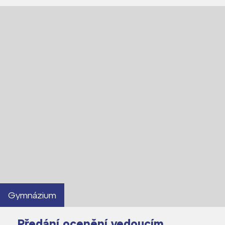
Gymnázium
Předání ocenění vedoucím