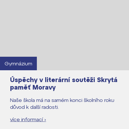
Lidé často hledají
Proč se stát žákem ZŠ ČAG
Proč se stát studentem Gymnázia
Kontakt
Gymnázium
Úspěchy v literární soutěži Skrytá
paměť Moravy
Naše škola má na samém konci školního roku
důvod k další radosti.
více informací ›