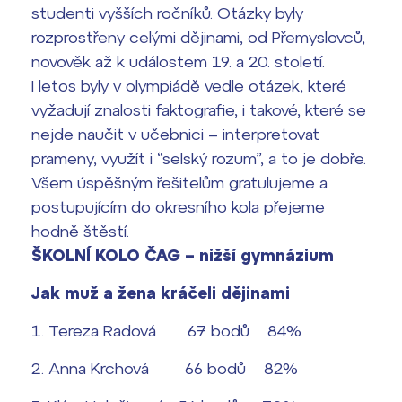
Termíny maturit
studenti vyšších ročníků. Otázky byly
rozprostřeny celými dějinami, od Přemyslovců,
novověk až k událostem 19. a 20. století.
I letos byly v olympiádě vedle otázek, které
vyžadují znalosti faktografie, i takové, které se
nejde naučit v učebnici – interpretovat
prameny, využít i “selský rozum”, a to je dobře.
Všem úspěšným řešitelům gratulujeme a
postupujícím do okresního kola přejeme
hodně štěstí.
ŠKOLNÍ KOLO ČAG – nižší gymnázium
Jak muž a žena kráčeli dějinami
1. Tereza Radová 67 bodů 84%
2. Anna Krchová 66 bodů 82%