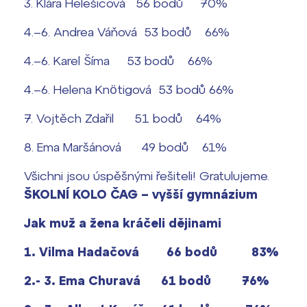
3. Klára Helešicová 56 bodů 70%
4.–6. Andrea Váňová 53 bodů 66%
4.–6. Karel Šíma 53 bodů 66%
4.–6. Helena Knötigová 53 bodů 66%
7. Vojtěch Zdařil 51 bodů 64%
8. Ema Maršánová 49 bodů 61%
Všichni jsou úspěšnými řešiteli! Gratulujeme.
ŠKOLNÍ KOLO ČAG – vyšší gymnázium
Jak muž a žena kráčeli dějinami
1. Vilma Hadačová 66 bodů 83%
2.- 3. Ema Churavá 61 bodů 76%