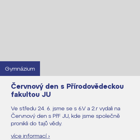
Gymnázium
Červnový den s Přírodovědeckou
fakultou JU
Ve středu 24. 6. jsme se s 6.V a 2.r vydali na
Červnový den s PřF JU, kde jsme společně
pronikli do tajů vědy.
více informací ›