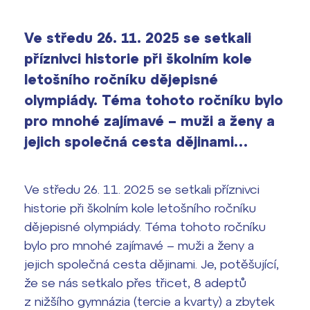
2026/2027
Ve středu 26. 11. 2025 se setkali
Bakaláři
Maturitní zkoušky
příznivci historie při školním kole
Europass
letošního ročníku dějepisné
Office 365
olympiády. Téma tohoto ročníku bylo
FOCUSing
pro mnohé zajímavé – muži a ženy a
jejich společná cesta dějinami…
Zahraniční stipendia
ČAG studentský
Ve středu 26. 11. 2025 se setkali příznivci
historie při školním kole letošního ročníku
Maturitní témata
dějepisné olympiády. Téma tohoto ročníku
bylo pro mnohé zajímavé – muži a ženy a
Pomoc! Mám problém!
jejich společná cesta dějinami. Je, potěšující,
Harmonogram školního roku
že se nás setkalo přes třicet, 8 adeptů
z nižšího gymnázia (tercie a kvarty) a zbytek