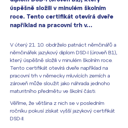
vyhledávání
úspěšně složili v minulém školním
Výsledky 1. kola přijímacího řízení
roce. Tento certifikát otevírá dveře
2026/2027
například na pracovní trh v…
Bakaláři
Maturitní zkoušky
V úterý 21. 10. obdrželo patnáct němčinářů a
Europass
němčinářek jazykový diplom DSD-I (úroveň B1),
Office 365
FOCUSing
který úspěšně složili v minulém školním roce.
Tento certifikát otevírá dveře například na
Zahraniční stipendia
pracovní trh v německy mluvících zemích a
zároveň může sloužit jako náhrada jednoho
ČAG studentský
maturitního předmětu ve školní části.
Maturitní témata
Věříme, že většina z nich se v posledním
ročníku pokusí získat vyšší jazykový certifikát
Pomoc! Mám problém!
DSD-II.