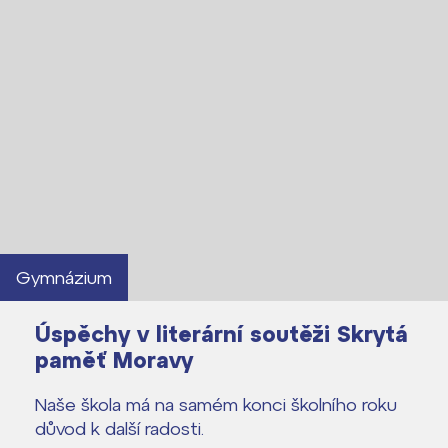
Lidé často hledají
Proč se stát žákem ZŠ ČAG
Proč se stát studentem Gymnázia
Kontakt
Gymnázium
Úspěchy v literární soutěži Skrytá
paměť Moravy
Naše škola má na samém konci školního roku
důvod k další radosti.