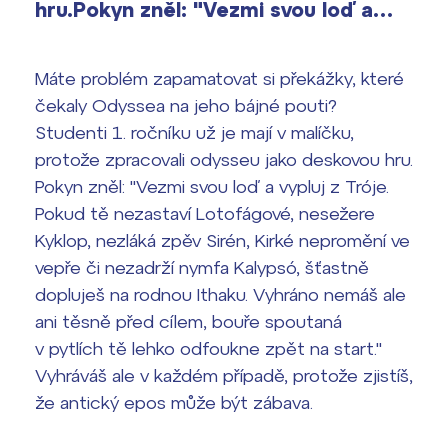
vyhledávání
hru.Pokyn zněl: "Vezmi svou loď a…
Výsledky 1. kola přijímacího řízení
2026/2027
Máte problém zapamatovat si překážky, které
Bakaláři
Maturitní zkoušky
čekaly Odyssea na jeho bájné pouti?
Studenti 1. ročníku už je mají v malíčku,
Europass
protože zpracovali odysseu jako deskovou hru.
Office 365
Pokyn zněl: "Vezmi svou loď a vypluj z Tróje.
FOCUSing
Pokud tě nezastaví Lotofágové, nesežere
Kyklop, nezláká zpěv Sirén, Kirké nepromění ve
Zahraniční stipendia
vepře či nezadrží nymfa Kalypsó, šťastně
dopluješ na rodnou Ithaku. Vyhráno nemáš ale
ČAG studentský
ani těsně před cílem, bouře spoutaná
Maturitní témata
v pytlích tě lehko odfoukne zpět na start."
Vyhráváš ale v každém případě, protože zjistíš,
Pomoc! Mám problém!
že antický epos může být zábava.
Harmonogram školního roku