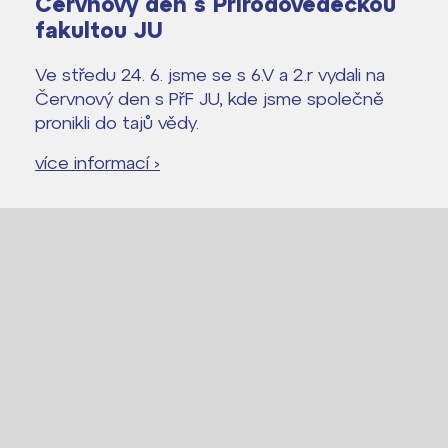
Červnový den s Přírodovědeckou
fakultou JU
Ve středu 24. 6. jsme se s 6.V a 2.r vydali na
Červnový den s PřF JU, kde jsme společně
pronikli do tajů vědy.
více informací ›
Lidé často hledají
Proč se stát žákem ZŠ ČAG
Proč se stát studentem Gymnázia
Kontakt