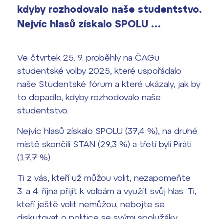
vyhledávání
kdyby rozhodovalo naše studentstvo.
Výsledky 1. kola přijímacího řízení
2026/2027
Nejvíc hlasů získalo SPOLU …
Bakaláři
Maturitní zkoušky
Ve čtvrtek 25. 9. proběhly na ČAGu
studentské volby 2025, které uspořádalo
Europass
naše Studentské fórum a které ukázaly, jak by
Office 365
FOCUSing
to dopadlo, kdyby rozhodovalo naše
studentstvo.
Zahraniční stipendia
Nejvíc hlasů získalo SPOLU (37,4 %), na druhé
ČAG studentský
místě skončili STAN (29,3 %) a třetí byli Piráti
(17,7 %).
Maturitní témata
Ti z vás, kteří už můžou volit, nezapomeňte
3. a 4. října přijít k volbám a využít svůj hlas. Ti,
Pomoc! Mám problém!
kteří ještě volit nemůžou, nebojte se
Harmonogram školního roku
diskutovat o politice se svými spolužáky,