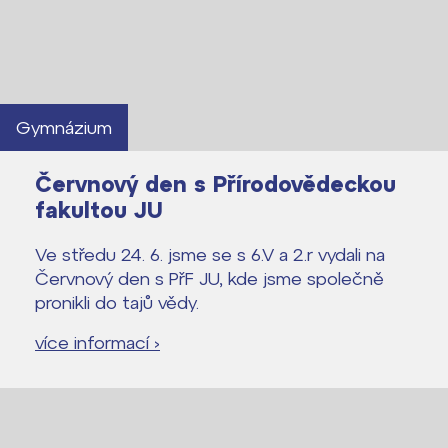
Gymnázium
Červnový den s Přírodovědeckou
fakultou JU
Ve středu 24. 6. jsme se s 6.V a 2.r vydali na
Červnový den s PřF JU, kde jsme společně
pronikli do tajů vědy.
více informací ›
Lidé často hledají
Proč se stát žákem ZŠ ČAG
Proč se stát studentem Gymnázia