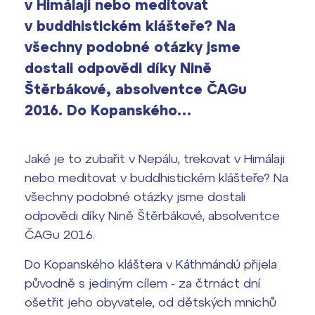
v Himálaji nebo meditovat
Výsledky 1. kola přijímacího řízení
2026/2027
v buddhistickém klášteře? Na
všechny podobné otázky jsme
Bakaláři
Maturitní zkoušky
dostali odpovědi díky Nině
Štěrbákové, absolventce ČAGu
Europass
2016. Do Kopanského…
Office 365
FOCUSing
Jaké je to zubařit v Nepálu, trekovat v Himálaji
Zahraniční stipendia
nebo meditovat v buddhistickém klášteře? Na
ČAG studentský
všechny podobné otázky jsme dostali
odpovědi díky Nině Štěrbákové, absolventce
Maturitní témata
ČAGu 2016.
Pomoc! Mám problém!
Do Kopanského kláštera v Káthmándú přijela
původně s jediným cílem - za čtrnáct dní
Harmonogram školního roku
ošetřit jeho obyvatele, od dětských mnichů