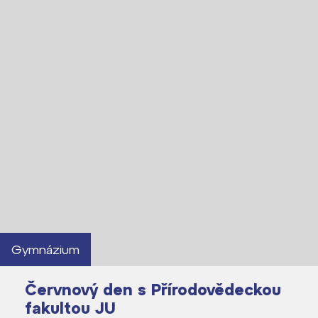
Lidé často hledají
Proč se stát žákem ZŠ ČAG
Proč se stát studentem Gymnázia
Kontakt
Gymnázium
Červnový den s Přírodovědeckou
fakultou JU