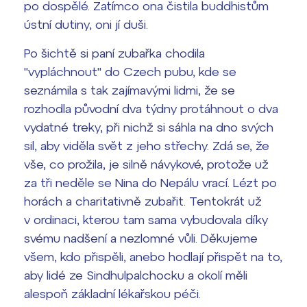
po dospělé. Zatímco ona čistila buddhistům
Termíny maturit
ústní dutiny, oni jí duši.
Po šichtě si paní zubařka chodila
"vypláchnout" do Czech pubu, kde se
seznámila s tak zajímavými lidmi, že se
rozhodla původní dva týdny protáhnout o dva
vydatné treky, při nichž si sáhla na dno svých
sil, aby viděla svět z jeho střechy. Zdá se, že
vše, co prožila, je silně návykové, protože už
za tři neděle se Nina do Nepálu vrací. Lézt po
horách a charitativně zubařit. Tentokrát už
v ordinaci, kterou tam sama vybudovala díky
svému nadšení a nezlomné vůli. Děkujeme
všem, kdo přispěli, anebo hodlají přispět na to,
aby lidé ze Sindhulpalchocku a okolí měli
alespoň základní lékařskou péči.