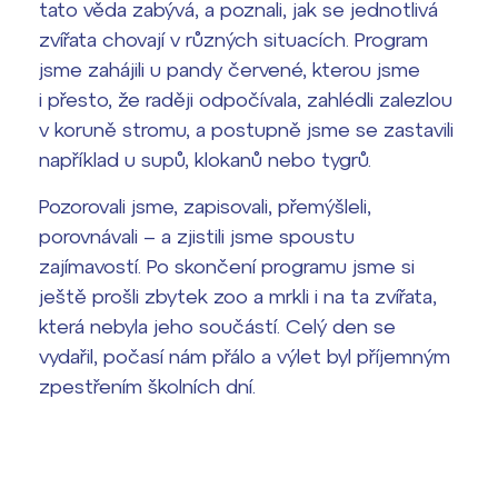
tato věda zabývá, a poznali, jak se jednotlivá
Termíny maturit
zvířata chovají v různých situacích. Program
jsme zahájili u pandy červené, kterou jsme
i přesto, že raději odpočívala, zahlédli zalezlou
v koruně stromu, a postupně jsme se zastavili
například u supů, klokanů nebo tygrů.
Pozorovali jsme, zapisovali, přemýšleli,
porovnávali – a zjistili jsme spoustu
zajímavostí. Po skončení programu jsme si
ještě prošli zbytek zoo a mrkli i na ta zvířata,
která nebyla jeho součástí. Celý den se
vydařil, počasí nám přálo a výlet byl příjemným
zpestřením školních dní.