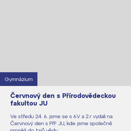
Lidé často hledají
Proč se stát žákem ZŠ ČAG
Proč se stát studentem Gymnázia
Gymnázium
Kontakt
Červnový den s Přírodovědeckou
fakultou JU
Ve středu 24. 6. jsme se s 6.V a 2.r vydali na
Červnový den s PřF JU, kde jsme společně
pronikli do tajů vědy.