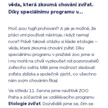
Výsledky 1. kola přijímacího řízení
věda, která zkoumá chování zvířat.
2026/2027
Díky speciálnímu programu v…
Bakaláři
Maturitní zkoušky
Proč jsou tygři pruhovaní? A jak je možné, že
Europass
ptáci umí používat nástroje, i když nemají
Office 365
ruce? Právě takové otázky si klade etologie –
FOCUSing
věda, která zkoumá chování zvířat. Díky
speciálnímu programu v pražské zoo jsme si
Zahraniční stipendia
i my mohli na chvíli vyzkoušet roli pozorovatelů
ČAG studentský
zvířecího světa. Měli jsme možnost sledovat
zvířata zblízka a společně zjistit, co všechno
Maturitní témata
nám svým chováním říkají.
Ve středu 11. června jsme navštívili ZOO
Pomoc! Mám problém!
Praha a zúčastnili se vzdělávacího programu
Harmonogram školního roku
Etologie zvířat
. Dozvěděli jsme se, čím se