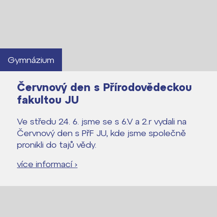
Lidé často hledají
Gymnázium
Proč se stát žákem ZŠ ČAG
Červnový den s Přírodovědeckou
Proč se stát studentem Gymnázia
fakultou JU
Kontakt
Ve středu 24. 6. jsme se s 6.V a 2.r vydali na
Červnový den s PřF JU, kde jsme společně
pronikli do tajů vědy.
více informací ›