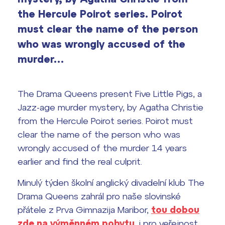
Výsledky 1. kola přijímacího řízení
the Hercule Poirot series. Poirot
2026/2027
must clear the name of the person
Bakaláři
Maturitní zkoušky
who was wrongly accused of the
murder…
Europass
Office 365
FOCUSing
The Drama Queens present Five Little Pigs, a
Jazz-age murder mystery, by Agatha Christie
Zahraniční stipendia
from the Hercule Poirot series. Poirot must
clear the name of the person who was
ČAG studentský
wrongly accused of the murder 14 years
earlier and find the real culprit.
Maturitní témata
Minulý týden školní anglický divadelní klub
The
Pomoc! Mám problém!
Drama Queens
zahrál pro naše slovinské
přátele z Prva Gimnazija Maribor,
tou dobou
Harmonogram školního roku
zde na výměnném pobytu
, i pro veřejnost