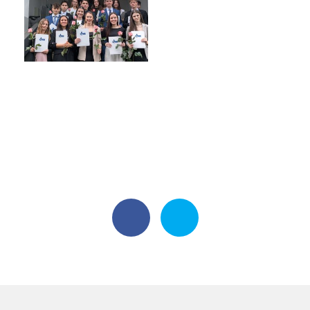
Harmonogram školního roku
Termíny maturit