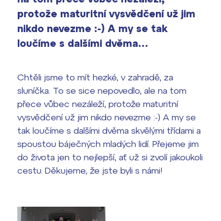
vyhledávání
protože maturitní vysvědčení už jim
Výsledky 1. kola přijímacího řízení
nikdo nevezme :-) A my se tak
2026/2027
loučíme s dalšími dvěma…
Bakaláři
Maturitní zkoušky
Chtěli jsme to mít hezké, v zahradě, za
Europass
sluníčka. To se sice nepovedlo, ale na tom
Office 365
FOCUSing
přece vůbec nezáleží, protože maturitní
vysvědčení už jim nikdo nevezme :-) A my se
Zahraniční stipendia
tak loučíme s dalšími dvěma skvělými třídami a
spoustou báječných mladých lidí. Přejeme jim
ČAG studentský
do života jen to nejlepší, ať už si zvolí jakoukoli
cestu. Děkujeme, že jste byli s námi!
Maturitní témata
Pomoc! Mám problém!