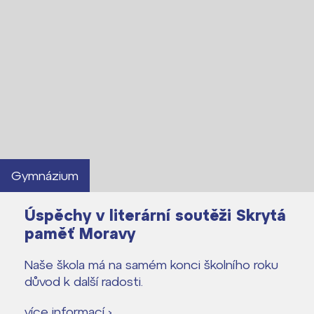
Lidé často hledají
Proč se stát žákem ZŠ ČAG
Proč se stát studentem Gymnázia
Kontakt
Gymnázium
Úspěchy v literární soutěži Skrytá
paměť Moravy
Naše škola má na samém konci školního roku
důvod k další radosti.
více informací ›