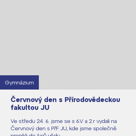
Gymnázium
Červnový den s Přírodovědeckou
fakultou JU
Ve středu 24. 6. jsme se s 6.V a 2.r vydali na
Lidé často hledají
Červnový den s PřF JU, kde jsme společně
pronikli do tajů vědy.