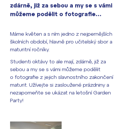
zdárně, již za sebou a my se s vámi
Výsledky 1. kola přijímacího řízení
2026/2027
můžeme podělit o fotografie…
Bakaláři
Maturitní zkoušky
Máme květen a s ním jedno z nejpernějších
Europass
školních období, hlavně pro učitelský sbor a
maturitní ročníky.
Office 365
FOCUSing
Studenti oktávy to ale mají, zdárně, již za
Zahraniční stipendia
sebou a my se s vámi můžeme podělit
o fotografie z jejich slavnostního zakončení
ČAG studentský
maturit. Užívejte si zasloužené prázdniny a
nezapomeňte se ukázat na letošní Garden
Maturitní témata
Party!
Pomoc! Mám problém!
Harmonogram školního roku