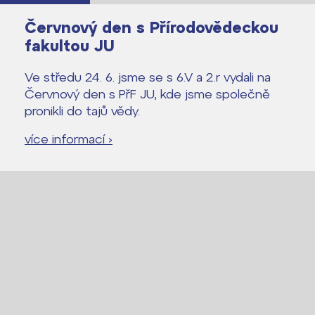
Červnový den s Přírodovědeckou
fakultou JU
Ve středu 24. 6. jsme se s 6.V a 2.r vydali na
Červnový den s PřF JU, kde jsme společně
pronikli do tajů vědy.
více informací ›
Lidé často hledají
Proč se stát žákem ZŠ ČAG
Proč se stát studentem Gymnázia
Kontakt