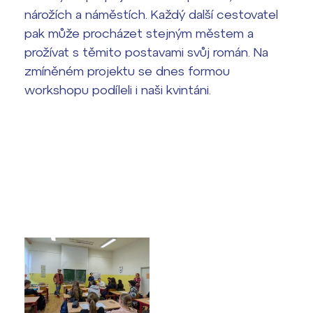
nárožích a náměstích. Každý další cestovatel
Termíny maturit
pak může procházet stejným městem a
prožívat s těmito postavami svůj román. Na
zmíněném projektu se dnes formou
workshopu podíleli i naši kvintáni.