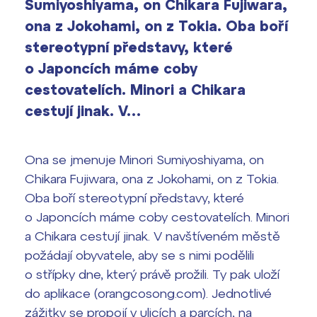
vyhledávání
Sumiyoshiyama, on Chikara Fujiwara,
Výsledky 1. kola přijímacího řízení
ona z Jokohami, on z Tokia. Oba boří
2026/2027
stereotypní představy, které
Bakaláři
o Japoncích máme coby
Maturitní zkoušky
cestovatelích. Minori a Chikara
Europass
cestují jinak. V…
Office 365
FOCUSing
Ona se jmenuje Minori Sumiyoshiyama, on
Zahraniční stipendia
Chikara Fujiwara, ona z Jokohami, on z Tokia.
Oba boří stereotypní představy, které
ČAG studentský
o Japoncích máme coby cestovatelích. Minori
a Chikara cestují jinak. V navštíveném městě
Maturitní témata
požádají obyvatele, aby se s nimi podělili
o střípky dne, který právě prožili. Ty pak uloží
Pomoc! Mám problém!
do aplikace (orangcosong.com). Jednotlivé
zážitky se propojí v ulicích a parcích, na
Harmonogram školního roku