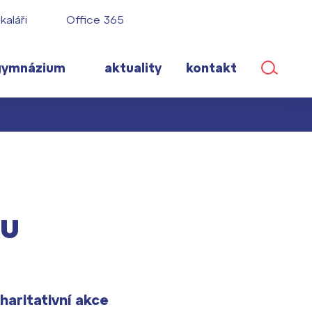
kaláři
Office 365
gymnázium
aktuality
kontakt
ané
ku
lém!
ího roku
haritativní akce