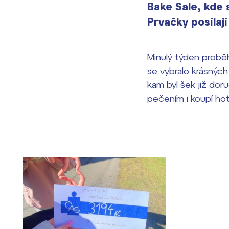
Bake Sale, kde 
Prvačky posílaj
Minulý týden probě
se vybralo krásných
kam byl šek již dor
pečením i koupí ho