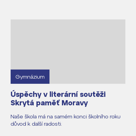
dají
m ZŠ ČAG
entem Gymnázia
Gymnázium
Úspěchy v literární soutěži
Skrytá paměť Moravy
Naše škola má na samém konci školního roku
důvod k další radosti.