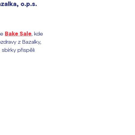
alka, o.p.s.
ce
Bake Sale
, kde
ozdravy z Bazalky,
bírky přispěli