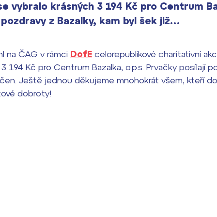
se vybralo krásných 3 194 Kč pro Centrum Baz
í pozdravy z Bazalky, kam byl šek již…
hl na ČAG v rámci
DofE
celorepublikové charitativní ak
 3 194 Kč pro Centrum Bazalka, o.p.s. Prvačky posílají p
učen. Ještě jednou děkujeme mnohokrát všem, kteří do s
tové dobroty!