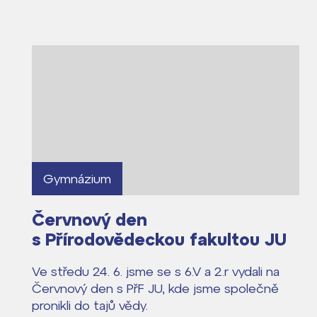
Lidé často hle
Proč se stát žáke
Proč se stát stud
Gymnázium
Kontakt
Červnový den
s Přírodovědeckou fakultou JU
Ve středu 24. 6. jsme se s 6.V a 2.r vydali na
Červnový den s PřF JU, kde jsme společně
pronikli do tajů vědy.