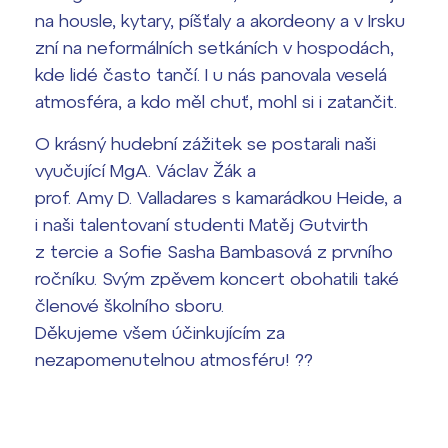
na housle, kytary, píšťaly a akordeony a v Irsku
Termíny maturit
zní na neformálních setkáních v hospodách,
kde lidé často tančí. I u nás panovala veselá
atmosféra, a kdo měl chuť, mohl si i zatančit.
O krásný hudební zážitek se postarali naši
vyučující MgA. Václav Žák a
prof. Amy D. Valladares s kamarádkou Heide, a
i naši talentovaní studenti Matěj Gutvirth
z tercie a Sofie Sasha Bambasová z prvního
ročníku. Svým zpěvem koncert obohatili také
členové školního sboru.
Děkujeme všem účinkujícím za
nezapomenutelnou atmosféru! ??