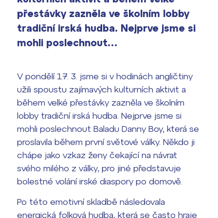
vyhledávání
Výsledky 1. kola přijímacího řízení
přestávky zazněla ve školním lobby
2026/2027
tradiční irská hudba. Nejprve jsme si
mohli poslechnout…
Bakaláři
Maturitní zkoušky
Europass
V pondělí 17. 3. jsme si v hodinách angličtiny
Office 365
užili spoustu zajímavých kulturních aktivit a
FOCUSing
během velké přestávky zazněla ve školním
lobby tradiční irská hudba. Nejprve jsme si
Zahraniční stipendia
mohli poslechnout Baladu
Danny Boy,
která se
proslavila během první světové války. Někdo ji
ČAG studentský
chápe jako vzkaz ženy čekající na návrat
Maturitní témata
svého milého z války, pro jiné představuje
bolestné volání irské diaspory po domově.
Pomoc! Mám problém!
Po této emotivní skladbě následovala
energická folková hudba, která se často hraje
Harmonogram školního roku