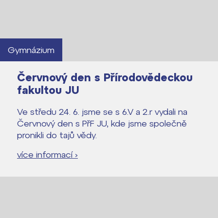
Gymnázium
Červnový den s Přírodovědeckou
fakultou JU
Ve středu 24. 6. jsme se s 6.V a 2.r vydali na
Červnový den s PřF JU, kde jsme společně
pronikli do tajů vědy.
více informací ›
Lidé často hledají
Proč se stát žákem ZŠ ČAG
Proč se stát studentem Gymnázia
Kontakt