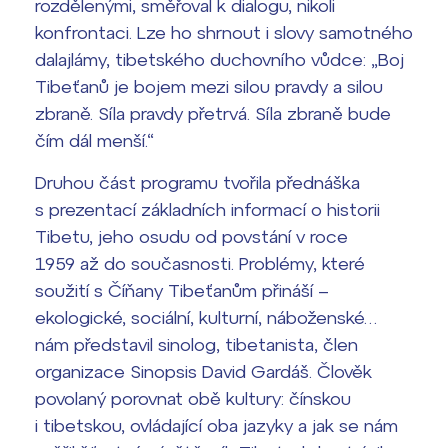
rozdělenými, směřoval k dialogu, nikoli
konfrontaci. Lze ho shrnout i slovy samotného
Termíny maturit
dalajlámy, tibetského duchovního vůdce: „Boj
Tibeťanů je bojem mezi silou pravdy a silou
zbraně. Síla pravdy přetrvá. Síla zbraně bude
čím dál menší.“
Druhou část programu tvořila přednáška
s prezentací základních informací o historii
Tibetu, jeho osudu od povstání v roce
1959 až do současnosti. Problémy, které
soužití s Číňany Tibeťanům přináší –
ekologické, sociální, kulturní, náboženské…
nám představil sinolog, tibetanista, člen
organizace Sinopsis David Gardáš. Člověk
povolaný porovnat obě kultury: čínskou
i tibetskou, ovládající oba jazyky a jak se nám