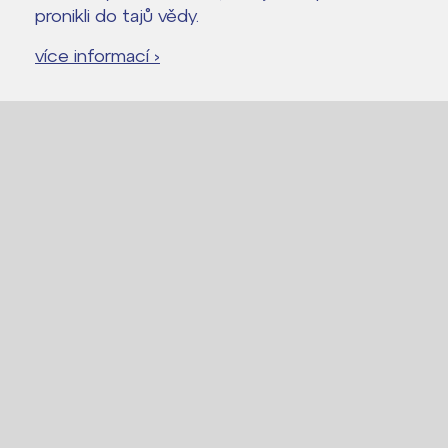
pronikli do tajů vědy.
Proč se stát žákem ZŠ ČAG
Proč se stát studentem Gymnázia
více informací ›
Kontakt