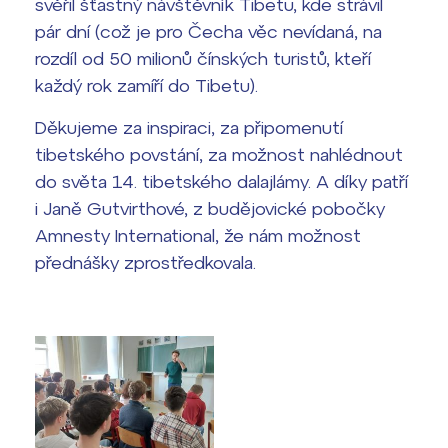
svěřil šťastný návštěvník Tibetu, kde strávil
pár dní (což je pro Čecha věc nevídaná, na
rozdíl od 50 milionů čínských turistů, kteří
každý rok zamíří do Tibetu).
Děkujeme za inspiraci, za připomenutí
tibetského povstání, za možnost nahlédnout
do světa 14. tibetského dalajlámy. A díky patří
i Janě Gutvirthové, z budějovické pobočky
Amnesty International, že nám možnost
přednášky zprostředkovala.