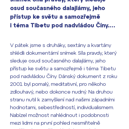
Výsledky 1. kola přijímacího řízení
osud současného dalajlámy, jeho
2026/2027
přístup ke světu a samozřejmě
Bakaláři
i téma Tibetu pod nadvládou Číny.…
Maturitní zkoušky
Europass
V pátek jsme s druháky, sextány a kvartány
Office 365
shlédli dokumentární snímek Síla pravdy, který
FOCUSing
sleduje osud současného dalajlámy, jeho
přístup ke světu a samozřejmě i téma Tibetu
Zahraniční stipendia
pod nadvládou Číny. Dánský dokument z roku
ČAG studentský
2001 byl pomalý, meditativní, pro někoho
zdlouhavý, nebo dokonce nudný. Na druhou
Maturitní témata
stranu nutil k zamyšlení nad našimi západními
hodnotami, sebestředností, individualismem.
Pomoc! Mám problém!
Nabízel možnost nahlédnout i podobnosti
mezi lidmi na první pohled nesmiřitelně
Harmonogram školního roku