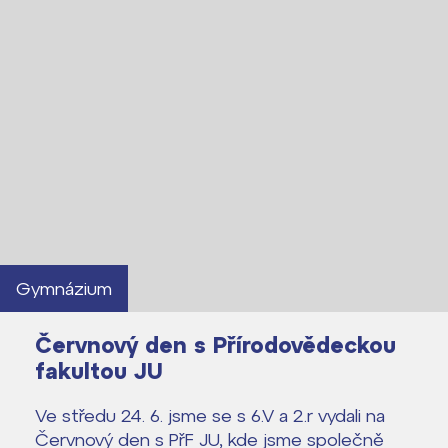
Gymnázium
Červnový den s Přírodovědeckou
fakultou JU
Ve středu 24. 6. jsme se s 6.V a 2.r vydali na
Lidé často hledají
Červnový den s PřF JU, kde jsme společně