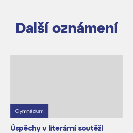
Další oznámení
dají
m ZŠ ČAG
entem Gymnázia
Gymnázium
Úspěchy v literární soutěži