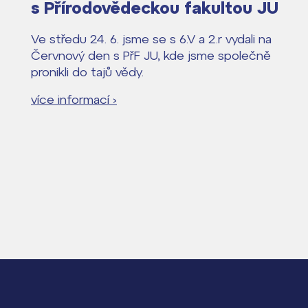
s Přírodovědeckou fakultou JU
Ve středu 24. 6. jsme se s 6.V a 2.r vydali na
Červnový den s PřF JU, kde jsme společně
pronikli do tajů vědy.
více informací ›