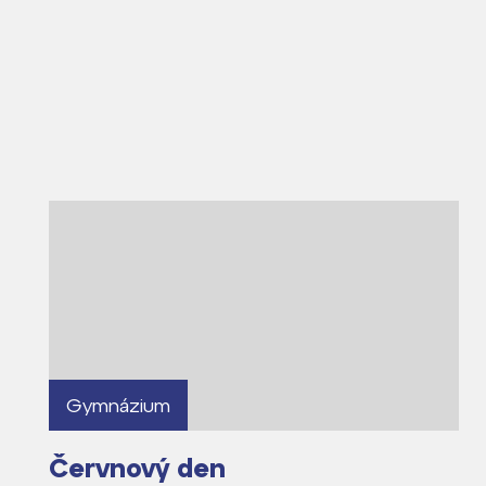
Lidé často hle
Proč se stát žáke
Proč se stát stud
Kontakt
Gymnázium
Červnový den