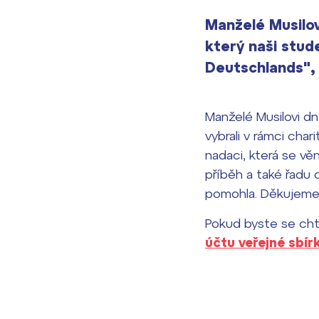
Manželé Musilov
který naši stud
Deutschlands", 
Manželé Musilovi dn
vybrali v rámci cha
nadaci, která se vě
příběh a také řadu
pomohla. Děkujeme 
Pokud byste se chtě
účtu veřejné sbír