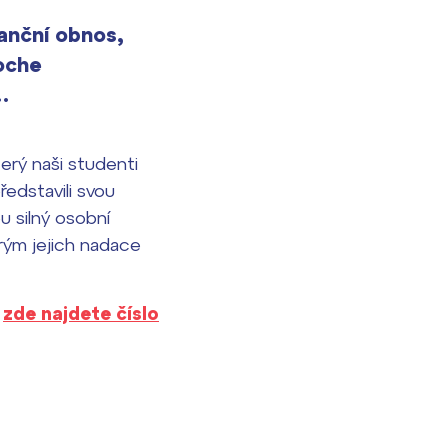
nanční obnos,
Woche
…
terý naši studenti
ředstavili svou
u silný osobní
rým jejich nadace
,
zde najdete číslo