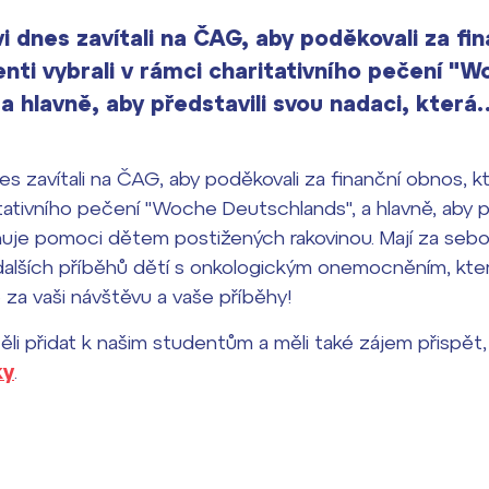
i dnes zavítali na ČAG, aby poděkovali za fi
enti vybrali v rámci charitativního pečení "
a hlavně, aby představili svou nadaci, která
es zavítali na ČAG, aby poděkovali za finanční obnos, k
ritativního pečení "Woche Deutschlands", a hlavně, aby p
nuje pomoci dětem postižených rakovinou. Mají za sebo
 dalších příběhů dětí s onkologickým onemocněním, kte
za vaši návštěvu a vaše příběhy!
li přidat k našim studentům a měli také zájem přispět
ky
.