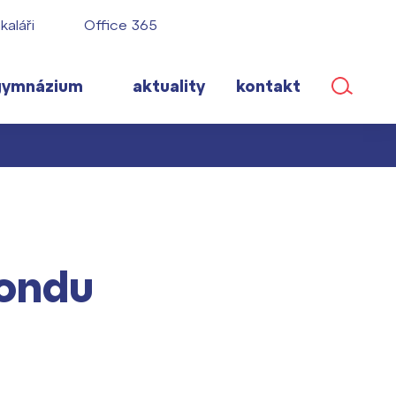
kaláři
Office 365
gymnázium
aktuality
kontakt
ané
fondu
lém!
ího roku