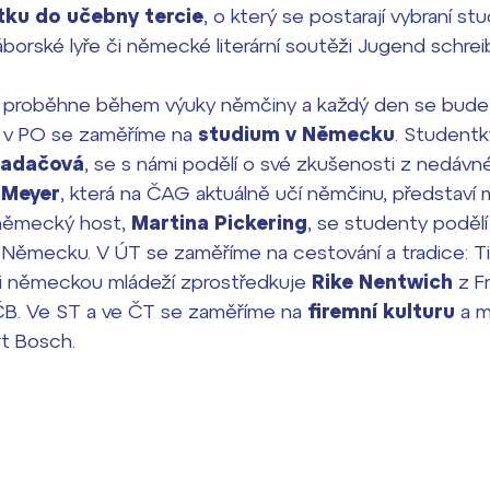
ku do učebny tercie
, o který se postarají vybraní stu
áborské lyře či německé literární soutěži Jugend schr
 proběhne během výuky němčiny a každý den se bude 
 v PO se zaměříme na
studium v Německu
. Student
Hadačová
, se s námi podělí o své zkušenosti z nedáv
 Meyer
, která na ČAG aktuálně učí němčinu, představí 
 německý host,
Martina Pickering
, se studenty poděl
 v Německu. V ÚT se zaměříme na cestování a tradice: Ti
zi německou mládeží zprostředkuje
Rike Nentwich
z Fr
ČB. Ve ST a ve ČT se zaměříme na
firemní kulturu
a m
t Bosch.