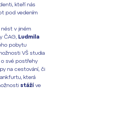
denti, kteří nás
eibt pod vedením
nést v jiném
ky ČAG,
Ludmila
ného pobytu
možnosti VŠ studia
í o své postřehy
py na cestování, či
ankfurtu, která
ožnosti
stáží
ve