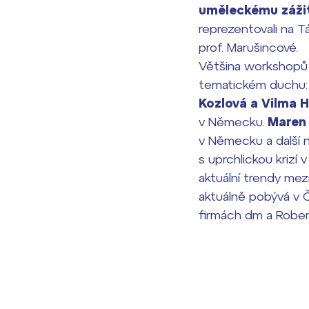
uměleckému zážit
reprezentovali na T
prof. Marušincové.
Většina workshopů
tematickém duchu:
Kozlová a Vilma 
v Německu.
Maren
v Německu a další
s uprchlickou krizí
aktuální trendy me
aktuálně pobývá v 
firmách dm a Rober