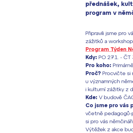
přednášek, kult
program v němč
Připravili jsme pro 
zážitků a workshop
Program Týden 
Kdy:
PO 27.1. - ČT
Pro koho:
Primárn
Proč?
Procvičte si
u významných němec
i kulturní zážitky z
Kde:
V budově ČAG,
Co jsme pro vás p
včetně pedagogů-po
si pro vás němčináři
Výtěžek z akce bude