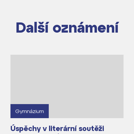
m ZŠ ČAG
entem Gymnázia
Další oznámení
Gymnázium
Úspěchy v literární soutěži