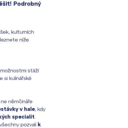
ěšit! Podrobný
ek, kulturních
leznete níže.
i možnostmi stáží
si kulinářské
 ne němčináře
stávky v hale
, kdy
ých specialit
.
všechny pozvali
k