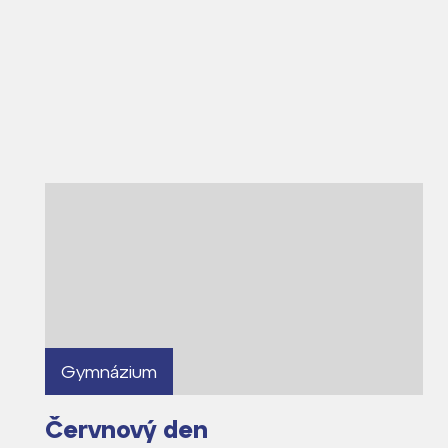
Proč se stát žáke
Proč se stát stud
Kontakt
Gymnázium
Červnový den