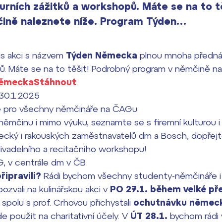
urních zážitků a workshopů. Máte se na to t
ině naleznete níže. Program Týden…
vás akci s názvem
Týden Německa
plnou mnoha přednáš
ů. Máte se na to těšit! Podrobný program v němčině na
Německa
Stáhnout
 30.1.2025
ě pro všechny němčináře na ČAGu
 němčinu i mimo výuku, seznamte se s firemní kulturou 
ký i rakouských zaměstnavatelů dm a Bosch, dopřejte 
 divadelního a recitačního workshopu!
 v centrále dm v ČB
řipravili?
Rádi bychom všechny studenty-němčináře i
zvali na kulinářskou akci v
PO 27.1. během velké pře
 spolu s prof. Crhovou přichystali
ochutnávku německ
 použit na charitativní účely. V
ÚT 28.1.
bychom rádi 