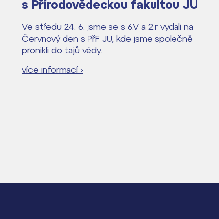
s Přírodovědeckou fakultou JU
Ve středu 24. 6. jsme se s 6.V a 2.r vydali na
Červnový den s PřF JU, kde jsme společně
pronikli do tajů vědy.
více informací ›