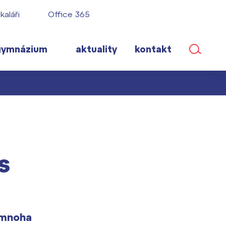
kaláři
Office 365
gymnázium
aktuality
kontakt
ané
s
lém!
ího roku
 mnoha