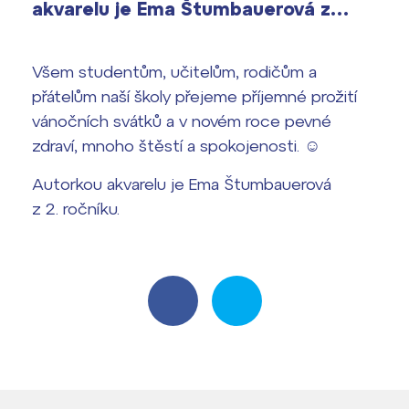
akvarelu je Ema Štumbauerová z…
vyhledávání
Výsledky 1. kola přijímacího řízení
2026/2027
Všem studentům, učitelům, rodičům a
přátelům naší školy přejeme příjemné prožití
Bakaláři
Maturitní zkoušky
vánočních svátků a v novém roce pevné
zdraví, mnoho štěstí a spokojenosti. ☺️
Europass
Office 365
Autorkou akvarelu je Ema Štumbauerová
FOCUSing
z 2. ročníku.
Zahraniční stipendia
ČAG studentský
Maturitní témata
Pomoc! Mám problém!