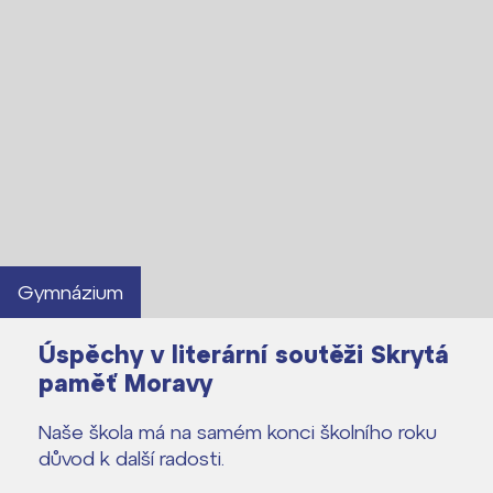
Gymnázium
Úspěchy v literární soutěži Skrytá
Lidé často hledají
paměť Moravy
Proč se stát žákem ZŠ ČAG
Naše škola má na samém konci školního roku
Proč se stát studentem Gymnázia
důvod k další radosti.
Kontakt