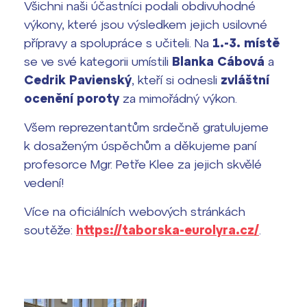
Všichni naši účastníci podali obdivuhodné
výkony, které jsou výsledkem jejich usilovné
Termíny maturit
přípravy a spolupráce s učiteli. Na
1.-3. místě
se ve své kategorii umístili
Blanka Cábová
a
Cedrik Pavienský
, kteří si odnesli
zvláštní
ocenění poroty
za mimořádný výkon.
Všem reprezentantům srdečně gratulujeme
k dosaženým úspěchům a děkujeme paní
profesorce Mgr. Petře Klee za jejich skvělé
vedení!
Více na oficiálních webových stránkách
soutěže:
https://taborska-eurolyra.cz/
.