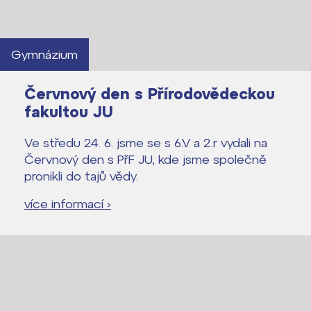
Gymnázium
Červnový den s Přírodovědeckou
fakultou JU
Ve středu 24. 6. jsme se s 6.V a 2.r vydali na
Červnový den s PřF JU, kde jsme společně
pronikli do tajů vědy.
více informací ›
Lidé často hledají
Proč se stát žákem ZŠ ČAG
Proč se stát studentem Gymnázia
Kontakt