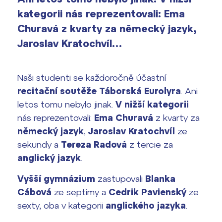
vyhledávání
Výsledky 1. kola přijímacího řízení
kategorii nás reprezentovali: Ema
2026/2027
Churavá z kvarty za německý jazyk,
Jaroslav Kratochvíl…
Bakaláři
Maturitní zkoušky
Europass
Naši studenti se každoročně účastní
Office 365
recitační soutěže Táborská Eurolyra
. Ani
FOCUSing
letos tomu nebylo jinak.
V nižší kategorii
nás reprezentovali:
Ema Churavá
z kvarty za
Zahraniční stipendia
německý jazyk
,
Jaroslav Kratochvíl
ze
sekundy a
Tereza Radová
z tercie za
ČAG studentský
anglický jazyk
.
Maturitní témata
Vyšší gymnázium
zastupovali
Blanka
Cábová
ze septimy a
Cedrik Pavienský
ze
Pomoc! Mám problém!
sexty, oba v kategorii
anglického jazyka
.
Harmonogram školního roku