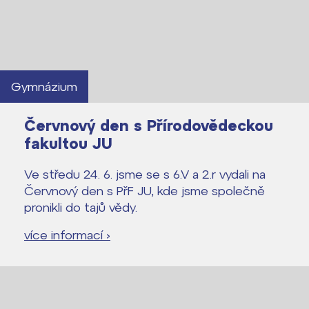
Lidé často hledají
Gymnázium
Proč se stát žákem ZŠ ČAG
Červnový den s Přírodovědeckou
Proč se stát studentem Gymnázia
fakultou JU
Kontakt
Ve středu 24. 6. jsme se s 6.V a 2.r vydali na
Červnový den s PřF JU, kde jsme společně
pronikli do tajů vědy.
více informací ›