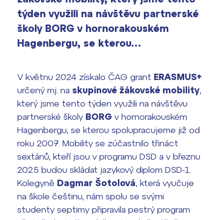
Výsledky 1. kola přijímacího řízení
týden využili na návštěvu partnerské
2026/2027
školy BORG v hornorakouském
Bakaláři
Maturitní zkoušky
Hagenbergu, se kterou…
Europass
V květnu 2024 získalo ČAG grant
ERASMUS+
Office 365
FOCUSing
určený mj. na
skupinové žákovské mobility
,
který jsme tento týden využili na návštěvu
Zahraniční stipendia
partnerské školy
BORG
v hornorakouském
Hagenbergu, se kterou spolupracujeme již od
ČAG studentský
roku 2007. Mobility se zúčastnilo třináct
sextánů, kteří jsou v programu DSD a v březnu
Maturitní témata
2025 budou skládat jazykový diplom DSD-1.
Kolegyně
Dagmar Šotolová
, která vyučuje
Pomoc! Mám problém!
na škole češtinu, nám spolu se svými
studenty septimy připravila pestrý program
Harmonogram školního roku