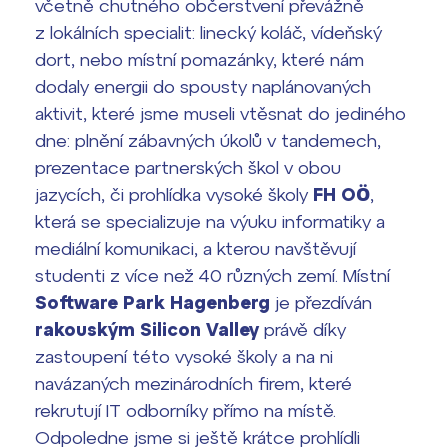
včetně chutného občerstvení převážně
Termíny maturit
z lokálních specialit: linecký koláč, vídeňský
dort, nebo místní pomazánky, které nám
dodaly energii do spousty naplánovaných
aktivit, které jsme museli vtěsnat do jediného
dne: plnění zábavných úkolů v tandemech,
prezentace partnerských škol v obou
jazycích, či prohlídka vysoké školy
FH OÖ
,
která se specializuje na výuku informatiky a
mediální komunikaci, a kterou navštěvují
studenti z více než 40 různých zemí. Místní
Software Park Hagenberg
je přezdíván
rakouským Silicon Valley
právě díky
zastoupení této vysoké školy a na ni
navázaných mezinárodních firem, které
rekrutují IT odborníky přímo na místě.
Odpoledne jsme si ještě krátce prohlídli