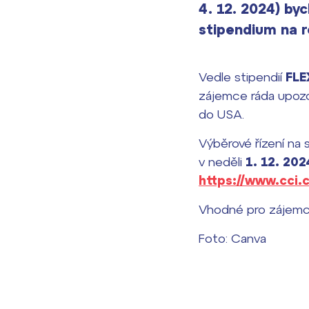
4. 12. 2024) by
stipendium na r
Vedle stipendií
FLE
zájemce ráda upoz
do USA.
Výběrové řízení na 
v neděli
1. 12. 202
https://www.cci.
Vhodné pro zájem
Foto: Canva