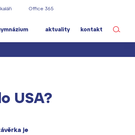
kaláři
Office 365
gymnázium
aktuality
kontakt
ané
do USA?
lém!
ího roku
ávěrka je