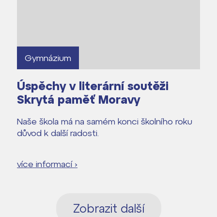
dají
Gymnázium
m ZŠ ČAG
entem Gymnázia
Úspěchy v literární soutěži
Skrytá paměť Moravy
Naše škola má na samém konci školního roku
důvod k další radosti.
více informací ›
Zobrazit další