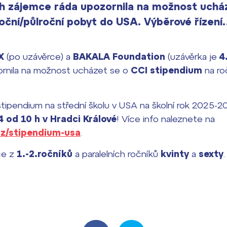
ch zájemce ráda upozornila na možnost uchá
oční/půlroční pobyt do USA. Výběrové řízen
X
(po uzávěrce) a
BAKALA Foundation
(uzávěrka je
4
ornila na možnost ucházet se o
CCI stipendium
na ro
stipendium na střední školu v USA na školní rok 2025-
4 od 10 h v Hradci Králové
! Více info naleznete na
cz/stipendium-usa
.
ce z
1.-2.ročníků
a paralelních ročníků
kvinty
a
sexty
.