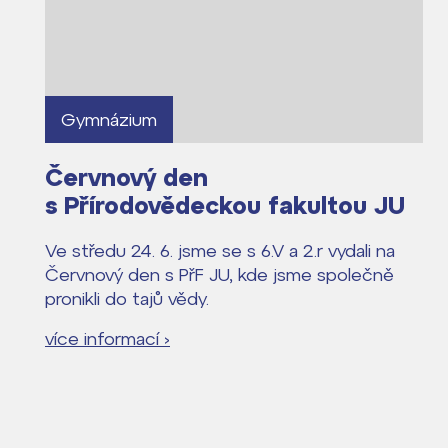
Lidé často hle
Gymnázium
Proč se stát žáke
Proč se stát stud
Červnový den
s Přírodovědeckou fakultou JU
Kontakt
Ve středu 24. 6. jsme se s 6.V a 2.r vydali na
Červnový den s PřF JU, kde jsme společně
pronikli do tajů vědy.
více informací ›