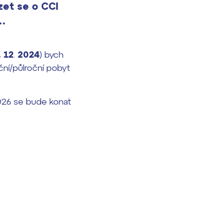
zet se o CCI
í…
. 12
.
2024
) bych
ční/půlroční pobyt
2026 se bude konat