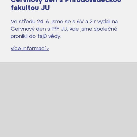
fakultou JU
Lidé často hledají
Ve středu 24. 6. jsme se s 6.V a 2.r vydali na
Proč se stát žákem ZŠ ČAG
Červnový den s PřF JU, kde jsme společně
Proč se stát studentem Gymnázia
pronikli do tajů vědy.
Kontakt
více informací ›