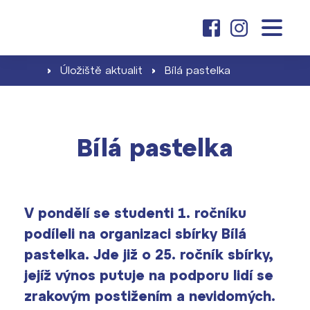
o škole
O nás
základní škola
›
Úložiště aktualit
›
Bílá pastelka
Dny otevřených dveří
Proč se stát žákem ZŠ ČAG
Kariéra na ČAG
gymnázium
Bílá pastelka
Školné pro ZŠ
Klub absolventů
Proč studovat u nás
Zápis a jeho výsledky
aktuality
Dokumenty školy ›
Jak se stát studentem
Naši učitelé
V pondělí se studenti 1. ročníku
Projekty ›
podíleli na organizaci sbírky Bílá
Školné pro gymnázium
kontakt
Informace pro rodiče prvňáčků
Harmonogram školního roku ›
pastelka. Jde již o 25. ročník sbírky,
Přípravné kurzy a přijímací zkoušky
jejíž výnos putuje na podporu lidí se
Press kit ›
nanečisto
zrakovým postižením a nevidomých.
vyhledávání