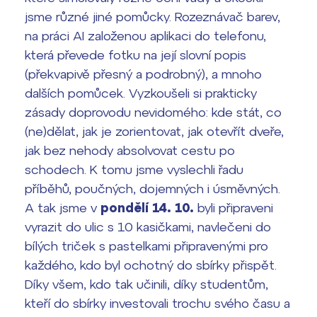
jsme různé jiné pomůcky. Rozeznávač barev,
Termíny maturit
na práci AI založenou aplikaci do telefonu,
která převede fotku na její slovní popis
(překvapivě přesný a podrobný), a mnoho
dalších pomůcek. Vyzkoušeli si prakticky
zásady doprovodu nevidomého: kde stát, co
(ne)dělat, jak je zorientovat, jak otevřít dveře,
jak bez nehody absolvovat cestu po
schodech. K tomu jsme vyslechli řadu
příběhů, poučných, dojemných i úsměvných.
A tak jsme v
pondělí 14. 10.
byli připraveni
vyrazit do ulic s 10 kasičkami, navlečeni do
bílých triček s pastelkami připravenými pro
každého, kdo byl ochotný do sbírky přispět.
Díky všem, kdo tak učinili, díky studentům,
kteří do sbírky investovali trochu svého času a