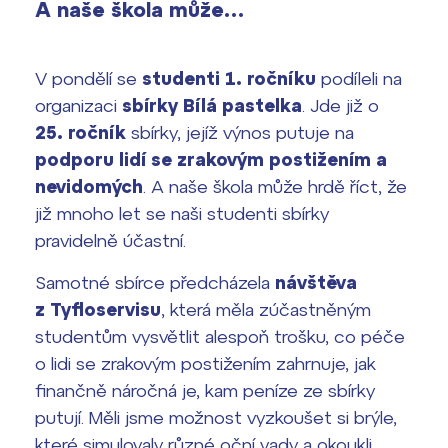
A naše škola může…
Výsledky 1. kola přijímacího řízení
2026/2027
V pondělí se
studenti 1. ročníku
podíleli na
Bakaláři
Maturitní zkoušky
organizaci
sbírky Bílá pastelka
. Jde již o
25. ročník
sbírky, jejíž výnos putuje na
Europass
podporu lidí se zrakovým postižením a
Office 365
nevidomých
. A naše škola může hrdě říct, že
FOCUSing
již mnoho let se naši studenti sbírky
Zahraniční stipendia
pravidelně účastní.
Samotné sbírce předcházela
návštěva
ČAG studentský
z Tyfloservisu
, která měla zúčastněným
Maturitní témata
studentům vysvětlit alespoň trošku, co péče
o lidi se zrakovým postižením zahrnuje, jak
Pomoc! Mám problém!
finančně náročná je, kam peníze ze sbírky
putují. Měli jsme možnost vyzkoušet si brýle,
Harmonogram školního roku
které simulovaly různé oční vady a okoukli