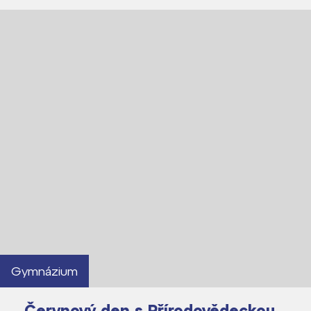
Gymnázium
Červnový den s Přírodovědeckou