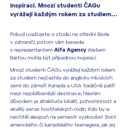
vyhledávání
inspirací. Mnozí studenti ČAGu
Výsledky 1. kola přijímacího řízení
vyrážejí každým rokem za studiem…
2026/2027
Bakaláři
Maturitní zkoušky
Pokud uvažujete o studiu na střední škole
v zahraničí, potom vám beseda
Europass
s reprezentantem
Alfa Agency
Alešem
Office 365
Bártou mohla být případnou inspirací.
FOCUSing
Mnozí studenti ČAGu vyrážejí každým rokem
Zahraniční stipendia
za studiem nejčastěji do anglicky mluvících
zemí do zámoří: Kanada a USA tradičně patří
ČAG studentský
mezi nejoblíbenější destinace; hlavním
Maturitní témata
důvodem je atraktivita lokalit, pohostinnost a
skvělý servis hostitelských rodin. Kdo by si
Pomoc! Mám problém!
nechtěl alespoň na semestr vyzkoušet život
amerického či kanadského teenagera, jak jej
Harmonogram školního roku