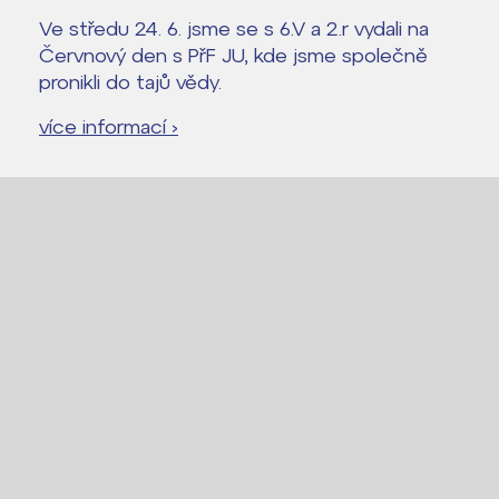
Ve středu 24. 6. jsme se s 6.V a 2.r vydali na
Červnový den s PřF JU, kde jsme společně
pronikli do tajů vědy.
více informací ›
Lidé často hledají
Proč se stát žákem ZŠ ČAG
Proč se stát studentem Gymnázia
Kontakt