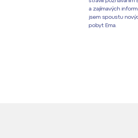
strávili poznáváním 
a zajímavých informa
jsem spoustu nových
pobyt Ema.