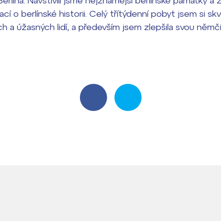
Berlína. Navštívili jsme nejznámější berlínské památky a 
cí o berlínské historii. Celý třítýdenní pobyt jsem si skv
 a úžasných lidí, a především jsem zlepšila svou němči