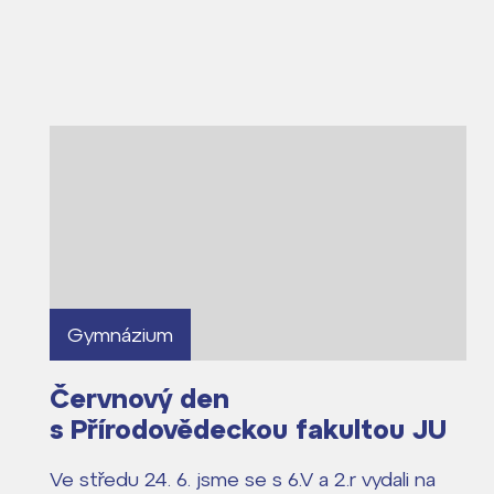
Lidé často hle
Proč se stát žáke
Proč se stát stud
Kontakt
Gymnázium
Červnový den
s Přírodovědeckou fakultou JU
Ve středu 24. 6. jsme se s 6.V a 2.r vydali na