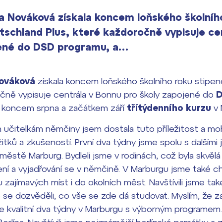
 Nováková získala koncem loňského školníh
schland Plus, které každoročně vypisuje ce
jené do DSD programu, a…
ováková
získala koncem loňského školního roku stipe
očně vypisuje centrála v Bonnu pro školy zapojené do
D
a koncem srpna a začátkem září
třítýdenního kurzu
v 
 učitelkám němčiny jsem dostala tuto příležitost a mo
žitků a zkušeností. První dva týdny jsme spolu s dalším
 městě Marburg. Bydleli jsme v rodinách, což byla skvělá 
ní a vyjadřování se v němčině. V Marburgu jsme také cho
u zajímavých míst i do okolních měst. Navštívili jsme ta
e se dozvěděli, co vše se zde dá studovat. Myslím, že
lice kvalitní dva týdny v Marburgu s výborným programem