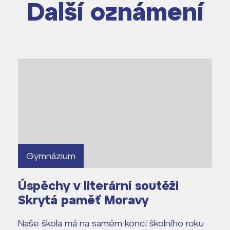
Další oznámení
dají
m ZŠ ČAG
entem Gymnázia
Gymnázium
Úspěchy v literární soutěži
Skrytá paměť Moravy
Naše škola má na samém konci školního roku