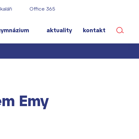
kaláři
Office 365
gymnázium
aktuality
kontakt
ané
em Emy
lém!
ího roku