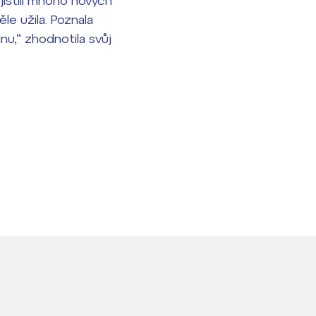
zjistili mnoho nových
ěle užila. Poznala
nu,“ zhodnotila svůj