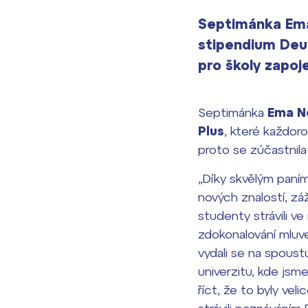
Septimánka Ema
stipendium Deut
pro školy zapo
Septimánka
Ema N
Plus
, které každor
proto se zúčastnil
„Díky skvělým paním
nových znalostí, zá
studenty strávili ve
zdokonalování mluve
vydali se na spoust
univerzitu, kde jsm
říct, že to byly ve