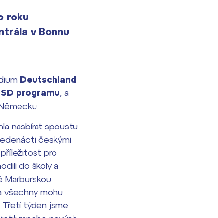
o roku
ntrála v Bonnu
ndium
Deutschland
SD programu
, a
Německu.
hla nasbírat spoustu
i jedenácti českými
příležitost pro
dili do školy a
ké Marburskou
 za všechny mohu
. Třetí týden jsme