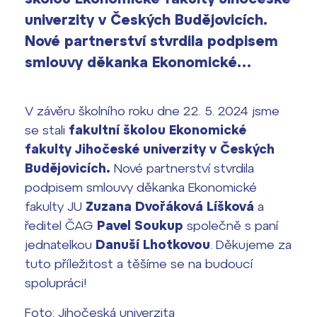
vyhledávání
univerzity v Českých Budějovicích.
Výsledky 1. kola přijímacího řízení
Nové partnerství stvrdila podpisem
2026/2027
smlouvy děkanka Ekonomické…
Bakaláři
Maturitní zkoušky
V závěru školního roku dne 22. 5. 2024 jsme
Europass
se stali
fakultní školou Ekonomické
Office 365
FOCUSing
fakulty Jihočeské univerzity v Českých
Budějovicích.
Nové partnerství stvrdila
Zahraniční stipendia
podpisem smlouvy děkanka Ekonomické
fakulty JU
Zuzana Dvořáková Líšková
a
ČAG studentský
ředitel ČAG
Pavel Soukup
společně s paní
jednatelkou
Danuší Lhotkovou
. Děkujeme za
Maturitní témata
tuto příležitost a těšíme se na budoucí
spolupráci!
Pomoc! Mám problém!
Foto: Jihočeská univerzita