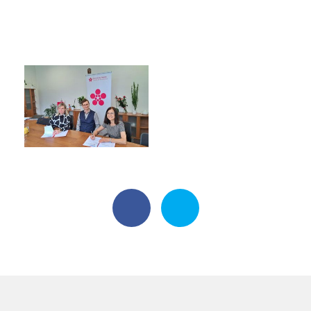
Harmonogram školního roku
Termíny maturit