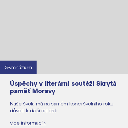
Lidé často hledají
Proč se stát žákem ZŠ ČAG
Proč se stát studentem Gymnázia
Kontakt
Gymnázium
Úspěchy v literární soutěži Skrytá
paměť Moravy
Naše škola má na samém konci školního roku
důvod k další radosti.
více informací ›