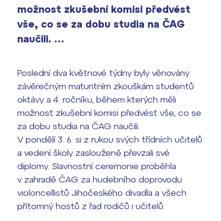
vyhledávání
možnost zkušební komisi předvést
Výsledky 1. kola přijímacího řízení
vše, co se za dobu studia na ČAG
2026/2027
naučili. …
Bakaláři
Maturitní zkoušky
Poslední dva květnové týdny byly věnovány
Europass
závěrečným maturitním zkouškám studentů
Office 365
FOCUSing
oktávy a 4. ročníku, během kterých měli
možnost zkušební komisi předvést vše, co se
Zahraniční stipendia
za dobu studia na ČAG naučili.
V pondělí 3. 6. si z rukou svých třídních učitelů
ČAG studentský
a vedení školy zaslouženě převzali své
diplomy. Slavnostní ceremonie proběhla
Maturitní témata
v zahradě ČAG za hudebního doprovodu
violoncellistů Jihočeského divadla a všech
Pomoc! Mám problém!
přítomný hostů z řad rodičů i učitelů.
Harmonogram školního roku