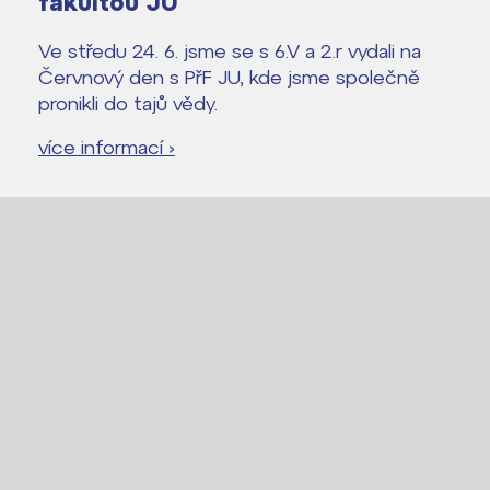
fakultou JU
Ve středu 24. 6. jsme se s 6.V a 2.r vydali na
Červnový den s PřF JU, kde jsme společně
pronikli do tajů vědy.
více informací ›
Lidé často hledají
Proč se stát žákem ZŠ ČAG
Proč se stát studentem Gymnázia
Kontakt