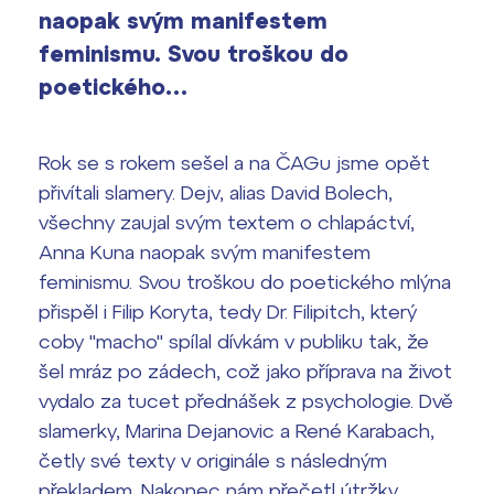
vyhledávání
naopak svým manifestem
Výsledky 1. kola přijímacího řízení
feminismu. Svou troškou do
2026/2027
poetického…
Bakaláři
Maturitní zkoušky
Rok se s rokem sešel a na ČAGu jsme opět
Europass
přivítali slamery. Dejv, alias David Bolech,
Office 365
FOCUSing
všechny zaujal svým textem o chlapáctví,
Anna Kuna naopak svým manifestem
Zahraniční stipendia
feminismu. Svou troškou do poetického mlýna
přispěl i Filip Koryta, tedy Dr. Filipitch, který
ČAG studentský
coby "macho" spílal dívkám v publiku tak, že
šel mráz po zádech, což jako příprava na život
Maturitní témata
vydalo za tucet přednášek z psychologie. Dvě
slamerky, Marina Dejanovic a René Karabach,
Pomoc! Mám problém!
četly své texty v originále s následným
překladem. Nakonec nám přečetl útržky