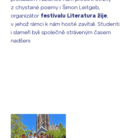
Harmonogram školního roku
z chystané poemy i Šimon Leitgeb,
Termíny maturit
organizátor
festivalu Literatura žije
,
v jehož rámci k nám hosté zavítali. Studenti
i slameři byli společně stráveným časem
nadšeni.