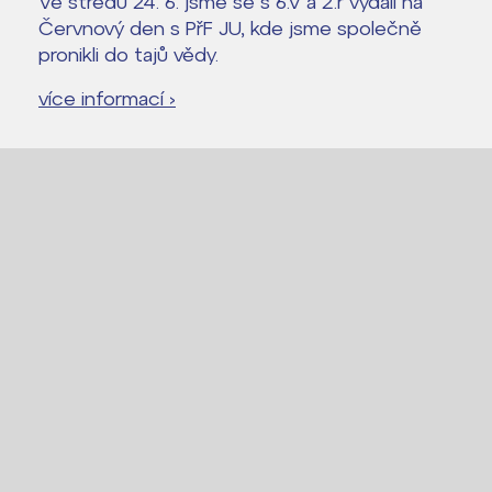
Ve středu 24. 6. jsme se s 6.V a 2.r vydali na
Červnový den s PřF JU, kde jsme společně
pronikli do tajů vědy.
více informací ›
Lidé často hledají
Proč se stát žákem ZŠ ČAG
Proč se stát studentem Gymnázia
Kontakt