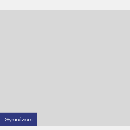
Lidé často hledají
Proč se stát žákem ZŠ ČAG
Proč se stát studentem Gymnázia
Kontakt
Gymnázium