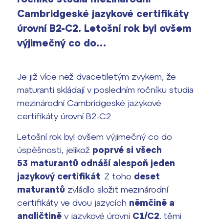
vyhledávání
Cambridgeské jazykové certifikáty
Výsledky 1. kola přijímacího řízení
2026/2027
úrovní B2-C2. Letošní rok byl ovšem
výjimečný co do…
Bakaláři
Maturitní zkoušky
Europass
Je již více než dvacetiletým zvykem, že
maturanti skládají v posledním ročníku studia
Office 365
FOCUSing
mezinárodní Cambridgeské jazykové
certifikáty úrovní B2-C2.
Zahraniční stipendia
Letošní rok byl ovšem výjimečný co do
ČAG studentský
úspěšnosti, jelikož
poprvé si všech
53 maturantů odnáší alespoň jeden
Maturitní témata
jazykový certifikát
. Z toho
deset
maturantů
zvládlo složit mezinárodní
Pomoc! Mám problém!
certifikáty ve dvou jazycích
němčině a
angličtině
v jazykové úrovni
C1/C2
; těmi