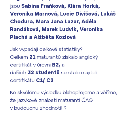
Harmonogram školního roku
jsou
Sabina Fraňková, Klára Horká,
Veronika Marnová, Lucie Divišová, Lukáš
Termíny maturit
Chodura, Mara Jana Lazar, Adéla
Randáková, Marek Ludvík, Veronika
Plachá a Alžběta Kozlová
.
Jak vypadají celkové statistiky?
Celkem
21
maturantů získalo anglický
certifikát v úrovni
B2,
a
dalších
32 studentů
se stalo majiteli
certifikátu
C1/ C2
.
Ke skvělému výsledku blahopřejeme a věříme,
že jazykové znalosti maturanti ČAG
v budoucnu zhodnotí! ?