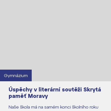
Lidé často hledají
Proč se stát žákem ZŠ ČAG
Proč se stát studentem Gymnázia
Kontakt
Gymnázium
Úspěchy v literární soutěži Skrytá
paměť Moravy
Naše škola má na samém konci školního roku