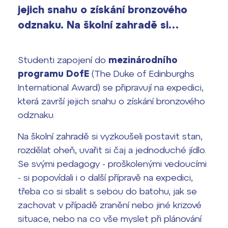
vyhledávání
jejich snahu o získání bronzového
Výsledky 1. kola přijímacího řízení
odznaku. Na školní zahradě si…
2026/2027
Bakaláři
Maturitní zkoušky
Studenti zapojení do
mezinárodního
programu DofE
(The Duke of Edinburghs
Europass
International Award) se připravují na expedici,
Office 365
která završí jejich snahu o získání bronzového
FOCUSing
odznaku.
Zahraniční stipendia
Na školní zahradě si vyzkoušeli postavit stan,
rozdělat oheň, uvařit si čaj a jednoduché jídlo.
ČAG studentský
Se svými pedagogy - proškolenými vedoucími
- si popovídali i o další přípravě na expedici,
Maturitní témata
třeba co si sbalit s sebou do batohu, jak se
zachovat v případě zranění nebo jiné krizové
Pomoc! Mám problém!
situace, nebo na co vše myslet při plánování