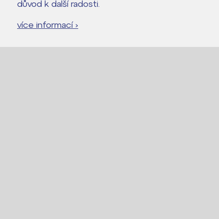
důvod k další radosti.
více informací ›